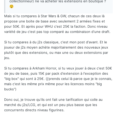
collectionneur) ne va acheter les extensions en boutique ?
😲
Mais si tu compares à Star Wars & GW, chacun de ces deux là
propose une boite de base avec seulement 2 armées fixes et
pour 50€. Et après pour WHU c'est 25€ la faction. Donc niveau
variété de jeu c'est pas top comparé au combinaison d'une draft.
Si tu compares à du j2s classique, c'est mon post d'avant. Et le
joueur de j2s moyen achète majoritairement des nouveaux jeux
plutôt que des extensions, ou max une ou deux extensions par
jeu.
Si tu compares à Arkham Horror, si tu veux jouer à deux c'est 50€
de jeu de base, puis 15€ par pack d'extension à l'exception des
"big box" qui sont à 25€. (j'prends celui là parce que je le connais,
mais c'est les même prix même pour les licences moins "big
bucks")
Donc oui, je trouve qu'ils ont fait une tarification qui colle au
marché du j2s/LCG, et qui est un peu plus basse que les
concurrents directs niveau figurines.