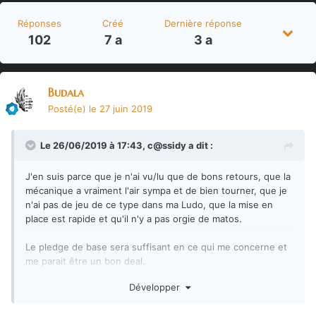
Réponses
Créé
Dernière réponse
102
7 a
3 a
Budala
Posté(e)
le 27 juin 2019
Le 26/06/2019 à 17:43,
c@ssidy
a dit :
J'en suis parce que je n'ai vu/lu que de bons retours, que la
mécanique a vraiment l'air sympa et de bien tourner, que je
n'ai pas de jeu de ce type dans ma Ludo, que la mise en
place est rapide et qu'il n'y a pas orgie de matos.
Le pledge de base sera suffisant en ce qui me concerne et
me parait être un bon deal.
Développer
Après c'est vrai que Mythic et ses retards, ses projets pas
encore livrés m'ont fait me poser la question du oui ou non.