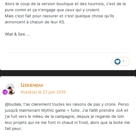
MAIS, et c'est peut être con comme raisonnement, là le fait
Alors le coup de la version boutique et des tournois, c'est de la
que le jeu soit "à la base" prévu pour le retail et qu'il semble
pure comm et ça n'engage que ceux qui y croient.
y avoir déjà des accords en ce sens et un "vrai" projet
Mais c'est fait pour rassurer et c'est quelque chose qu'ils
d'organiser des tournois et events (même si ça c'est pas ma
annoncent à chacun de leur KS.
came)... ça a tendance à me rassurer sur ce projet là. ça a
l'air effectivement plus carré comme dit plus haut.
Wiat & See....
Et aussi qu'à 43 balles le ticket d'entrée, le risque est plus
raisonnable.
1
Leduendas
Posté(e)
le 27 juin 2019
@budala, t'as clairement toutes les raisons de pas y croire. Perso
jusqu’à maintenant Mythic game = fuite. J'ai faillit prendre JoA et
j'ai fuit vers le milieu de la campagne, depuis je regarde de loin
leur projets qui ne me font ni chaud ni froid, alors que la boite me
fait peur.