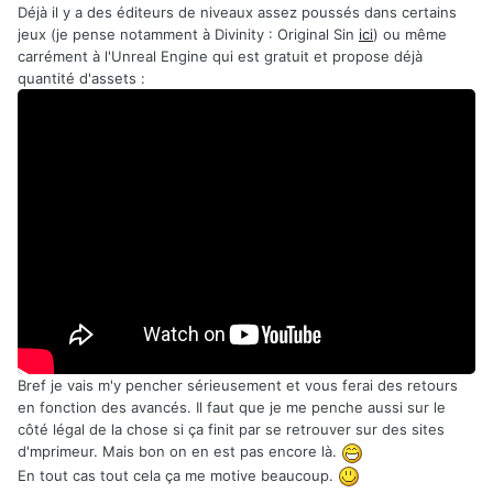
Déjà il y a des éditeurs de niveaux assez poussés dans certains
jeux (je pense notamment à Divinity : Original Sin
ici
) ou même
carrément à l'Unreal Engine qui est gratuit et propose déjà
quantité d'assets :
Bref je vais m'y pencher sérieusement et vous ferai des retours
en fonction des avancés. Il faut que je me penche aussi sur le
côté légal de la chose si ça finit par se retrouver sur des sites
d'mprimeur. Mais bon on en est pas encore là.
En tout cas tout cela ça me motive beaucoup.