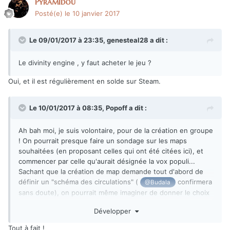
Pyramidou
Posté(e)
le 10 janvier 2017
Le 09/01/2017 à 23:35,
genesteal28
a dit :
Le divinity engine , y faut acheter le jeu ?
Oui, et il est régulièrement en solde sur Steam.
Le 10/01/2017 à 08:35,
Popoff
a dit :
Ah bah moi, je suis volontaire, pour de la création en groupe
! On pourrait presque faire un sondage sur les maps
souhaitées (en proposant celles qui ont été citées ici), et
commencer par celle qu'aurait désignée la vox populi...
Sachant que la création de map demande tout d'abord de
définir un "schéma des circulations" (
confirmera
@Budala
sans doute), o
n pourrait même imaginer de donner le choix
entre 4 ou 5 schémas possibles, et l'appliquer à la map /
Développer
univers choisi.
Tout à fait !