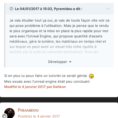
Le 04/01/2017 à 15:02,
Pyramidou
a dit :
Je vais étudier tout ça oui, je vais de toute façon vite voir ce
qui pose problème à l'utilisation. Mais je pense que le rendu
le plus organique et la mise en place la plus rapide pour moi
sera avec l'Unreal Engine, qui propose quantité d'assets
médiévaux, gère la lumière, les matériaux en temps réel et
sur lequel on peut avoir un visuel très riche (quitte à
enrichir par la suite en retouche photoshop). Pour les
perspectives faire plusieurs rendus de chaque grand
Développer
éléments, écraser un peu la focale pour limiter les
déformations de perspectives et ressouder tout ça sous
photoshop devrait le faire. Mais bon on verra bien.
Si en plus tu peux faire un tutoriel ce serait génial.
Mes essais avec l'unreal engine était peu concluant.
Modifié
le 4 janvier 2017
par Dahkon
Pyramidou
Posté(e)
le 4 janvier 2017