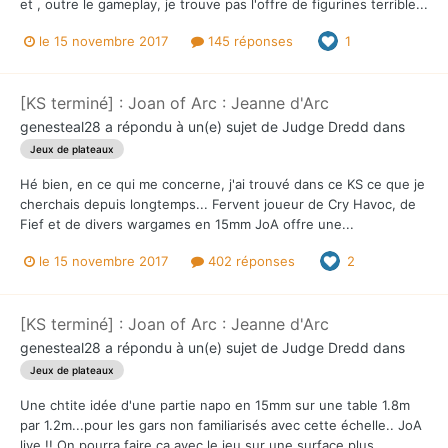
et , outre le gameplay, je trouve pas l'offre de figurines terrible...
le 15 novembre 2017
145 réponses
1
[KS terminé] : Joan of Arc : Jeanne d'Arc
genesteal28
a répondu à un(e) sujet de
Judge Dredd
dans
Jeux de plateaux
Hé bien, en ce qui me concerne, j'ai trouvé dans ce KS ce que je
cherchais depuis longtemps... Fervent joueur de Cry Havoc, de
Fief et de divers wargames en 15mm JoA offre une...
le 15 novembre 2017
402 réponses
2
[KS terminé] : Joan of Arc : Jeanne d'Arc
genesteal28
a répondu à un(e) sujet de
Judge Dredd
dans
Jeux de plateaux
Une chtite idée d'une partie napo en 15mm sur une table 1.8m
par 1.2m...pour les gars non familiarisés avec cette échelle.. JoA
live !! On pourra faire ça avec le jeu sur une surface plus...