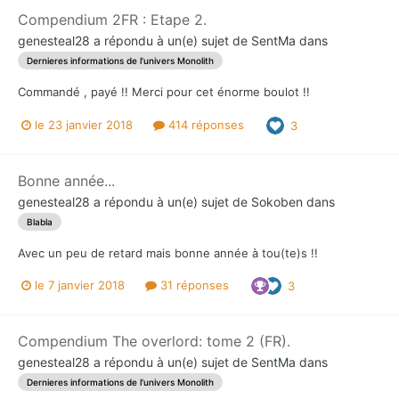
Compendium 2FR : Etape 2.
genesteal28
a répondu à un(e) sujet de
SentMa
dans
Dernieres informations de l'univers Monolith
Commandé , payé !! Merci pour cet énorme boulot !!
le 23 janvier 2018
414 réponses
3
Bonne année...
genesteal28
a répondu à un(e) sujet de
Sokoben
dans
Blabla
Avec un peu de retard mais bonne année à tou(te)s !!
le 7 janvier 2018
31 réponses
3
Compendium The overlord: tome 2 (FR).
genesteal28
a répondu à un(e) sujet de
SentMa
dans
Dernieres informations de l'univers Monolith