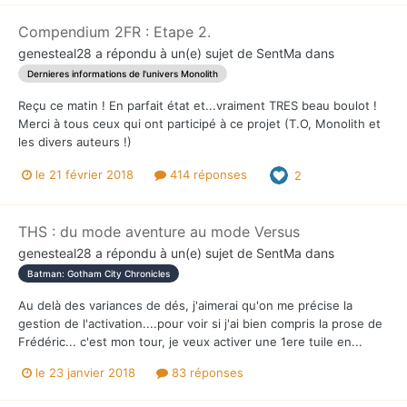
Compendium 2FR : Etape 2.
genesteal28
a répondu à un(e) sujet de
SentMa
dans
Dernieres informations de l'univers Monolith
Reçu ce matin ! En parfait état et...vraiment TRES beau boulot !
Merci à tous ceux qui ont participé à ce projet (T.O, Monolith et
les divers auteurs !)
le 21 février 2018
414 réponses
2
THS : du mode aventure au mode Versus
genesteal28
a répondu à un(e) sujet de
SentMa
dans
Batman: Gotham City Chronicles
Au delà des variances de dés, j'aimerai qu'on me précise la
gestion de l'activation....pour voir si j'ai bien compris la prose de
Frédéric... c'est mon tour, je veux activer une 1ere tuile en...
le 23 janvier 2018
83 réponses