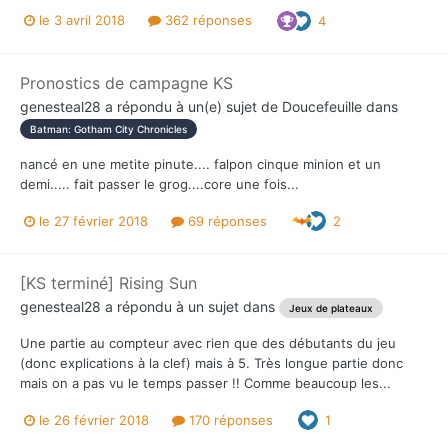
le 3 avril 2018
362 réponses
4
Pronostics de campagne KS
genesteal28
a répondu à un(e) sujet de
Doucefeuille
dans
Batman: Gotham City Chronicles
nancé en une metite pinute.... falpon cinque minion et un
demi..... fait passer le grog....core une fois...
le 27 février 2018
69 réponses
2
[KS terminé] Rising Sun
genesteal28
a répondu à un sujet dans
Jeux de plateaux
Une partie au compteur avec rien que des débutants du jeu
(donc explications à la clef) mais à 5. Très longue partie donc
mais on a pas vu le temps passer !! Comme beaucoup les...
le 26 février 2018
170 réponses
1