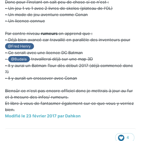
Donc pour l'instant on sait peu de chose si ce n'est :
- Un jeu 1 vs 1 avec 2 livres de skelos (plateau de l'OL)
- Un mode de jeu aventure comme Conan
- Un licence connue
Par contre niveau
rumeurs
on apprend que :
- Déjà bien avancé car travaillé en parallèle des inventeurs pour
@Fred Henry
- Ce serait avec une licence DC Batman
-
travaillerai déjà sur une map 3D
@Budala
- Il y aurai un Batman Tour dès début 2017 (déjà commencé donc
?)
- Il y aurait un crossover avec Conan
Biensûr ce n'est pas encore officiel donc je mettrais à jour au fur
et à mesure des infos/ rumeurs.
Et libre à vous de fantasmer également sur ce que vous y verriez
bien.
Modifié
le 23 février 2017
par Dahkon
4