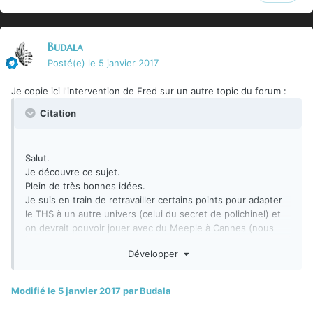
Budala
Posté(e)
le 5 janvier 2017
Je copie ici l'intervention de Fred sur un autre topic du forum :
Citation
Salut.
Je découvre ce sujet.
Plein de très bonnes idées.
Je suis en train de retravailler certains points pour adapter
le THS à un autre univers (celui du secret de polichinel) et
on devrait pouvoir jouer avec du Meeple à Cannes (nous
aurons les figs en vitrine mais je trouve que l'esthétique est
Développer
parasitaire pour faire essayer le système : ça complexifie le
travail de distinction des facteurs de plaisir). Je vais essayer
d'avoir deux scénarios : une table multi-joueurs et une table
Modifié
le 5 janvier 2017
par Budala
en opposition 1 VS 1. Si tout fonctionne alors on adaptera le
1 VS 1 pour Conan.