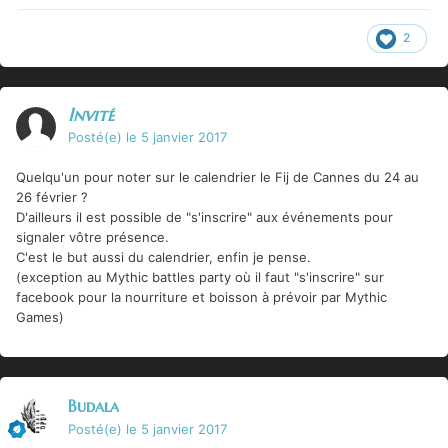
Il faudra aussi réfléchir au prochain royaume hyborien à
explorer. Je verrais bien les terres Kushites, mais il y a pas
2
mal d'autres possibilités en fait.
Invité
Posté(e)
le 5 janvier 2017
Quelqu'un pour noter sur le calendrier le Fij de Cannes du 24 au
26 février ?
D'ailleurs il est possible de "s'inscrire" aux événements pour
signaler vôtre présence.
C'est le but aussi du calendrier, enfin je pense.
(exception au Mythic battles party où il faut "s'inscrire" sur
facebook pour la nourriture et boisson à prévoir par Mythic
Games)
Budala
Posté(e)
le 5 janvier 2017