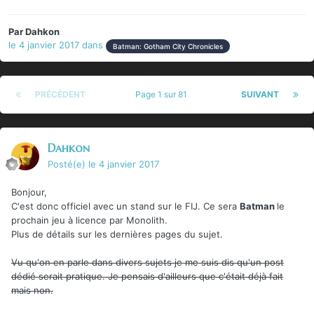
Par
Dahkon
le 4 janvier 2017
dans
Batman: Gotham City Chronicles
PRÉCÉDENT
Page 1 sur 81
SUIVANT
Dahkon
Posté(e)
le 4 janvier 2017
Bonjour,
C'est donc officiel avec un stand sur le FIJ. Ce sera
Batman
le
prochain jeu à licence par Monolith.
Plus de détails sur les dernières pages du sujet.
Vu qu'on en parle dans divers sujets je me suis dis qu'un post
dédié serait pratique. Je pensais d'ailleurs que c'était déjà fait
mais non.