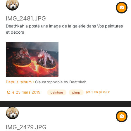
IMG_2481.JPG
Deathkah
a posté une image de la galerie dans
Vos peintures
et décors
Depuis l’album :
Claustrophobia by Deathkah
(et 1 en plus)
le 23 mars 2019
peinture
pimp
IMG_2479.JPG