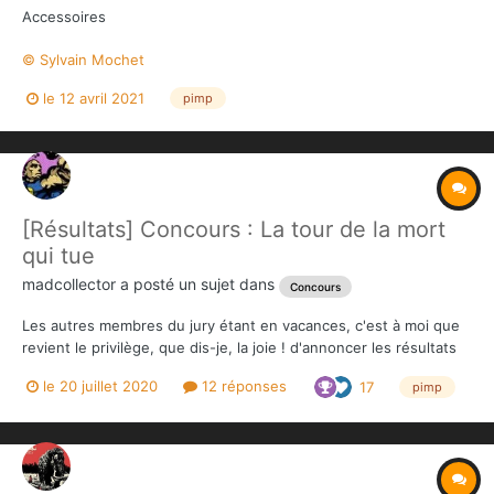
Accessoires
© Sylvain Mochet
le 12 avril 2021
pimp
[Résultats] Concours : La tour de la mort
qui tue
madcollector
a posté un sujet dans
Concours
Les autres membres du jury étant en vacances, c'est à moi que
revient le privilège, que dis-je, la joie ! d'annoncer les résultats
du Concours de la tour de la mort qui tue (j'aurais rajouté "sa
le 20 juillet 2020
12 réponses
17
pimp
mère" mais j'en fais toujours trop). Rappel des candidatures :
Avec dans l'ordre d'appar...