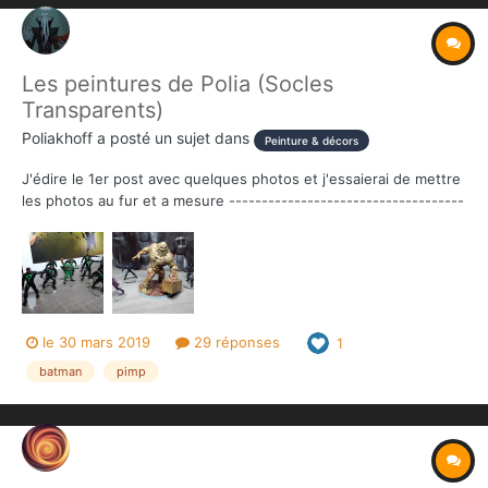
Les peintures de Polia (Socles
Transparents)
Poliakhoff
a posté un sujet dans
Peinture & décors
J'édire le 1er post avec quelques photos et j'essaierai de mettre
les photos au fur et a mesure ------------------------------------
--------------------------------------------------------------------
-------------------------------------- Petite question co...
le 30 mars 2019
29 réponses
1
batman
pimp