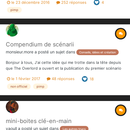
le 23 décembre 2016
252 réponses
4
système comme le propose e-raptor sur plusieurs jeux. Je les ai
contacté, malheureusement ils n'...
pimp
Compendium de scénarii
monsieur.more
a posté un sujet dans
Conseils, idées et création
Bonjour à tous, J'ai cette idée qui me trotte dans la tête depuis
que The Overlord a ouvert et la publication du premier scénario
officiel hors boîte m'incite à en parler ici. Comme Fred Henry et
le 1 février 2017
48 réponses
18
Monolith l'ont précisé lors de leurs interventions (à moins
qu'une info ne m'ai échappé) les s...
non officiel
pimp
mini-boites clé-en-main
yaoull
a posté un sujet dans
Les autres trucs