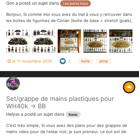
Gon
a posté un sujet dans
Les autres trucs
Bonjour, Si comme moi vous avez du mal à vous y retrouver dans
les boites de figurines de Conan (boite de base + stretch goals),
que vous souhaitez gagner un peu de temps lors de la mise en
place des parties et que vous n'êtes pas trop "pimpeur" dans
l'âme (ou pas très adroit) pour faire...
le 11 novembre 2019
2
boite
pimp
Set/grappe de mains plastiques pour
WH40k -> BB
Helyss
a posté un sujet dans
Blabla
C'est très simple, Si vous avez des plans pour des grappes de
mains vides pour de l'eldar noir, je suis preneur. Le but est de
customiser une boite de WH40k pour en faire une équipe de