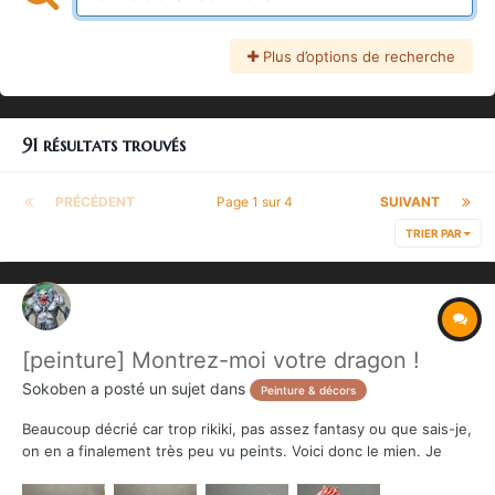
Plus d’options de recherche
91 résultats trouvés
PRÉCÉDENT
Page 1 sur 4
SUIVANT
TRIER PAR
[peinture] Montrez-moi votre dragon !
Sokoben
a posté un sujet dans
Peinture & décors
Beaucoup décrié car trop rikiki, pas assez fantasy ou que sais-je,
on en a finalement très peu vu peints. Voici donc le mien. Je
n'en suis pas totalement satisfait mais il fera le job. Plus qu'à lui