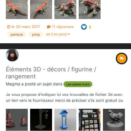
concocter un scénario rien que pour lui ! Sûrement pas le plus
facile... Mais j'aime les challe...
le 20 mars 2017
11 réponses
8
(et 2 en plus)
peinture
pimp
Éléments 3D - décors / figurine /
rangement
Magma
a posté un sujet dans
Les autres trucs
Je vous propose d'indiquer ici vos trouvailles de fichier 3d avec
un lien vers le fournisseur merci de préciser s'ils sont gratuit ou
payant. Ceux indiqué dans mon post sont tous gratuit. Pour info
une recherche sur Heroquest donne beaucoup de Mobilier
https://www.thingiverse.com/ta...