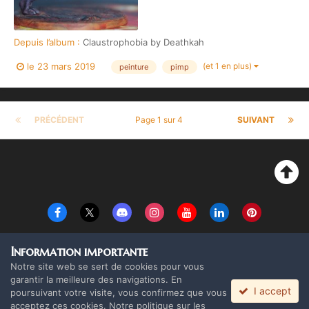
Depuis l’album :
Claustrophobia by Deathkah
(et 1 en plus)
le 23 mars 2019
peinture
pimp
PRÉCÉDENT
Page 1 sur 4
SUIVANT
Langue
Thème
Politique de confidentialité
Cookies
Information importante
Copyright Monolith Board Games & The overlord 2016 ©
Notre site web se sert de cookies pour vous
Powered by Invision Community
garantir la meilleure des navigations. En
I accept
poursuivant votre visite, vous confirmez que vous
acceptez ces cookies. Notre politique sur les