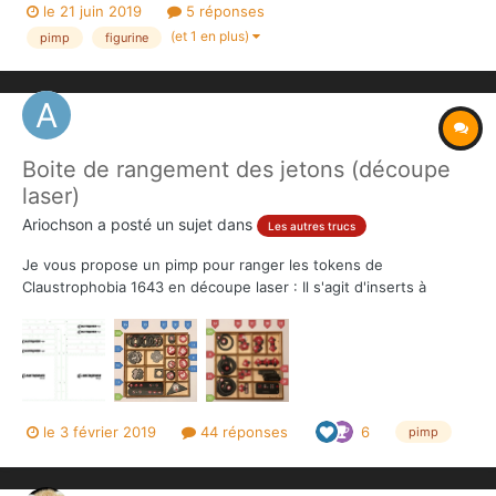
le 21 juin 2019
5 réponses
Bloodbowl. C'est pas forcément dur à trouver, mais si vous avez
(et 1 en plus)
pimp
figurine
déjà essayé un truc qui marche bien,...
Boite de rangement des jetons (découpe
laser)
Ariochson
a posté un sujet dans
Les autres trucs
Je vous propose un pimp pour ranger les tokens de
Claustrophobia 1643 en découpe laser : Il s'agit d'inserts à
mettre dans les boites en cartons après avoir découpé un des
bords... Matériaux utilisés : plaque de bois ou de PMMA de 3mm
d'épaisseur Plans de montage :...
le 3 février 2019
44 réponses
6
pimp