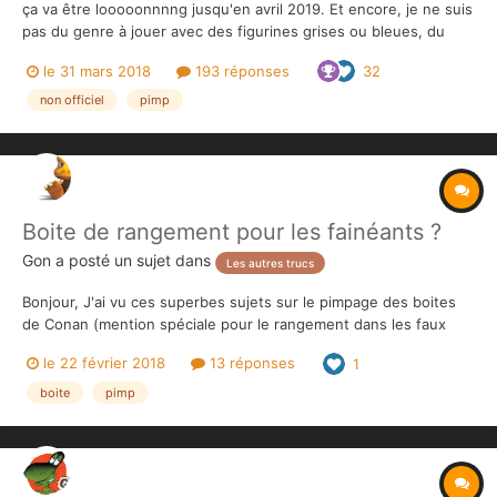
ça va être looooonnnng jusqu'en avril 2019. Et encore, je ne suis
pas du genre à jouer avec des figurines grises ou bleues, du
coup il faut aussi rajouter un bon mois, tranquille, de peinture
le 31 mars 2018
193 réponses
32
juste pour barbouiller les figurines des premiers scénarios et
commencer à jouer... Et en attendant ? Be...
non officiel
pimp
Boite de rangement pour les fainéants ?
Gon
a posté un sujet dans
Les autres trucs
Bonjour, J'ai vu ces superbes sujets sur le pimpage des boites
de Conan (mention spéciale pour le rangement dans les faux
bouquins de @Doucefeuille , c'est superbe : https://the-
le 22 février 2018
13 réponses
1
overlord.com/index.php?/topic/900-pimp-de-lextreme/ ) De mon
côté, j'suis un gros fainéant : j'ai rien...
boite
pimp