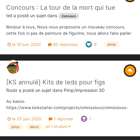
Concours : La tour de la mort qui tue
teil
a posté un sujet dans
Concours
Bonjour à tous, Nous vous proposons un nouveau concours,
cette fois ci pas de peinture de figurine, nous allons faire parler
votre coté créatif "DIY" ^^ L'objectif de ce concours est la
le 10 juin 2020
82 réponses
9
pimp
construction d'une tour à dés. Tous les supports sont autorisés,
matériaux, etc... Po...
[KS annulé] Kits de leds pour figs
Roolz
a posté un sujet dans
Pimp/impression 3D
Au kazoo.
https://www.kickstarter.com/projects/omnissious/omnissious-
power-packs-rechargeable-led-kits-for-minis/ C'est
le 25 juin 2020
1 réponse
1
principalement destiné aux joueurs de 40k et aux constructeurs
de dioramas / plateaux 3D. Ce ne sont pas les 1ers sur le marché
(et 1 en plus)
pimp
décor
(je connais les...