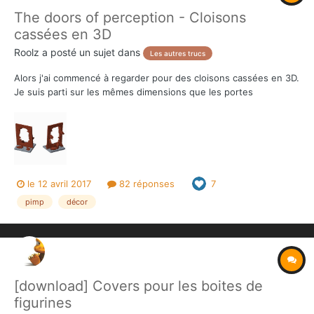
The doors of perception - Cloisons
cassées en 3D
Roolz
a posté un sujet dans
Les autres trucs
Alors j'ai commencé à regarder pour des cloisons cassées en 3D.
Je suis parti sur les mêmes dimensions que les portes
"normales" du jeu (base 30x25mm, hauteur environ 47mm). Voilà
un 1er jet : J'aime bien, mais à cause du volume des pièces, le
coût revient à environ 7$/€ la pièc...
le 12 avril 2017
82 réponses
7
pimp
décor
[download] Covers pour les boites de
figurines