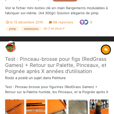
Voir le fichier mini-boites clé-en-main Rangements modulables à
fabriquer soi-même. (A4 300gr) Solution élégante de pimp
lowcost qui simplifie la mise en place du jeu (figurines avec leur
le 15 décembre 2016
88 réponses
9
tuiles/jetons). TOUT CONAN (all-in sauf dragon/Yogah) D...
(et 3 en plus)
pimp
extensions
Test : Pinceau-brosse pour figs (RedGrass
Games) + Retour sur Palette, Pinceaux, et
Poignée après X années d’utilisation
Roolz
a posté un sujet dans
Peinture
Test : Pinceau-brosse pour figurines (RedGrass Games) +
Retour sur la Palette humide, les Pinceaux, et la Poignée après X
années d’utilisation Avant je postais plutôt mes tests sur FB,
mais maintenant FB c'est tout pourri pour le texte. Donc je pose
ça ici, ToL c'est plus mi...