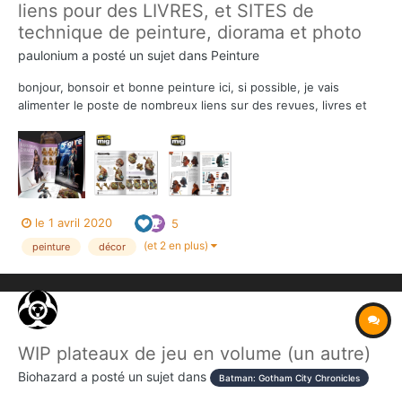
liens pour des LIVRES, et SITES de
technique de peinture, diorama et photo
paulonium
a posté un sujet dans
Peinture
bonjour, bonsoir et bonne peinture ici, si possible, je vais
alimenter le poste de nombreux liens sur des revues, livres et
sites qui pourraient intéresser un certain nombre d'entre vous
(vous pouvez alimenter aussi) : LIVRE ET SITE sur le site Andrea
à très petit prix la revue...
le 1 avril 2020
5
(et 2 en plus)
peinture
décor
WIP plateaux de jeu en volume (un autre)
Biohazard
a posté un sujet dans
Batman: Gotham City Chronicles