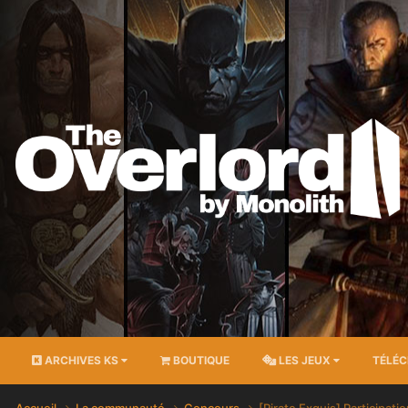
ARCHIVES KS
BOUTIQUE
LES JEUX
TÉLÉ
Accueil
La communauté
Concours
[Pirate Exquis] Participati