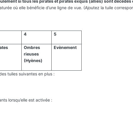
ulement si tous les pirates et pirates exquis (alliés) sont décédés 
urée où elle bénéficie d’une ligne de vue. (Ajoutez la tuile correspon
4
5
ates
Ombres
Evènement
rieuses
(Hyènes)
es tuiles suivantes en plus :
ants lorsqu’elle est activée
: