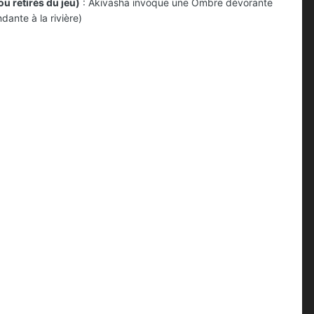
ou retirés du jeu)
: Akivasha invoque une Ombre dévorante
dante à la rivière)