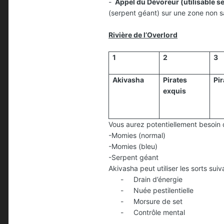
-
Appel du Dévoreur (utilisable se
(serpent géant) sur une zone non sat
Rivière de l’Overlord
1
2
3
Akivasha
Pirates
Pir
exquis
Vous aurez potentiellement besoin d
-Momies (normal)
-Momies (bleu)
-Serpent géant
Akivasha peut utiliser les sorts suiv
-
Drain d’énergie
-
Nuée pestilentielle
-
Morsure de set
-
Contrôle mental