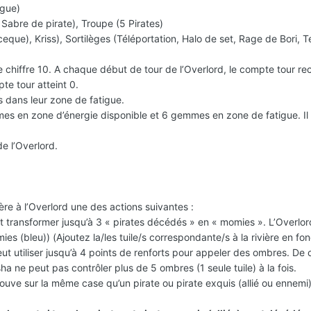
ague)
 Sabre de pirate), Troupe (5 Pirates)
eque), Kriss), Sortilèges (Téléportation, Halo de set, Rage de Bori, T
e chiffre 10. A chaque début de tour de l’Overlord, le compte tour rec
te tour atteint 0.
dans leur zone de fatigue.
 en zone d’énergie disponible et 6 gemmes en zone de fatigue. Il
e l’Overlord.
fère à l’Overlord une des actions suivantes :
t transformer jusqu’à 3 « pirates décédés » en « momies ». L’Overlo
s (bleu)) (Ajoutez la/les tuile/s correspondante/s à la rivière en fon
eut utiliser jusqu’à 4 points de renforts pour appeler des ombres. De
 ne peut pas contrôler plus de 5 ombres (1 seule tuile) à la fois.
rouve sur la même case qu’un pirate ou pirate exquis (allié ou ennemi