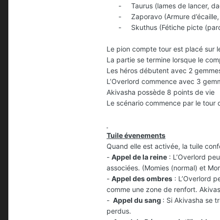
-
Taurus (lames de lancer, d
-
Zaporavo (Armure d’écaille,
-
Skuthus (Fétiche picte (parc
Le pion compte tour est placé sur l
La partie se termine lorsque le comp
Les héros débutent avec 2 gemmes 
L’Overlord commence avec 3 gemmes
Akivasha possède 8 points de vie
Le scénario commence par le tour d
Tuile évenements
Quand elle est activée, la tuile con
-
Appel de la reine
: L’Overlord peu
associées. (Momies (normal) et Momie
-
Appel des ombres
: L’Overlord p
comme une zone de renfort. Akivasha
-
Appel du sang
: Si Akivasha se t
perdus.