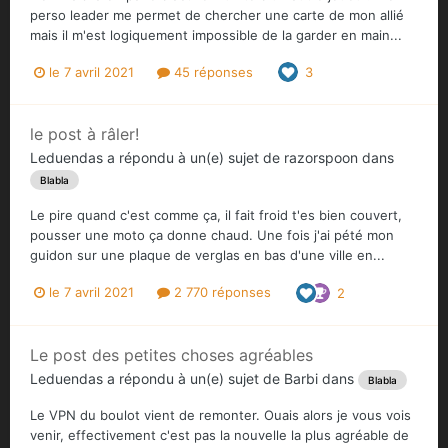
perso leader me permet de chercher une carte de mon allié
mais il m'est logiquement impossible de la garder en main...
le 7 avril 2021
45 réponses
3
le post à râler!
Leduendas
a répondu à un(e) sujet de
razorspoon
dans
Blabla
Le pire quand c'est comme ça, il fait froid t'es bien couvert,
pousser une moto ça donne chaud. Une fois j'ai pété mon
guidon sur une plaque de verglas en bas d'une ville en...
le 7 avril 2021
2 770 réponses
2
Le post des petites choses agréables
Leduendas
a répondu à un(e) sujet de
Barbi
dans
Blabla
Le VPN du boulot vient de remonter. Ouais alors je vous vois
venir, effectivement c'est pas la nouvelle la plus agréable de