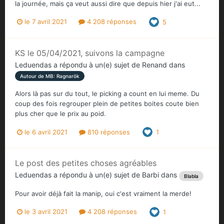
la journée, mais ça veut aussi dire que depuis hier j'ai eut...
le 7 avril 2021
4 208 réponses
5
KS le 05/04/2021, suivons la campagne
Leduendas
a répondu à un(e) sujet de
Renand
dans
Autour de MB: Ragnarök
Alors là pas sur du tout, le picking a count en lui meme. Du
coup des fois regrouper plein de petites boites coute bien
plus cher que le prix au poid.
le 6 avril 2021
810 réponses
1
Le post des petites choses agréables
Leduendas
a répondu à un(e) sujet de
Barbi
dans
Blabla
Pour avoir déjà fait la manip, oui c'est vraiment la merde!
le 3 avril 2021
4 208 réponses
1