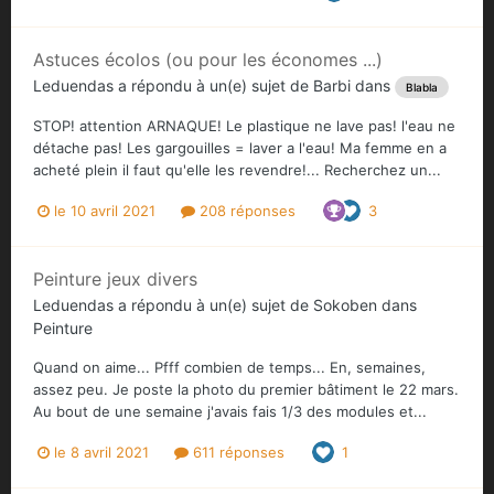
Astuces écolos (ou pour les économes ...)
Leduendas
a répondu à un(e) sujet de
Barbi
dans
Blabla
STOP! attention ARNAQUE! Le plastique ne lave pas! l'eau ne
détache pas! Les gargouilles = laver a l'eau! Ma femme en a
acheté plein il faut qu'elle les revendre!... Recherchez un...
le 10 avril 2021
208 réponses
3
Peinture jeux divers
Leduendas
a répondu à un(e) sujet de
Sokoben
dans
Peinture
Quand on aime... Pfff combien de temps... En, semaines,
assez peu. Je poste la photo du premier bâtiment le 22 mars.
Au bout de une semaine j'avais fais 1/3 des modules et...
le 8 avril 2021
611 réponses
1