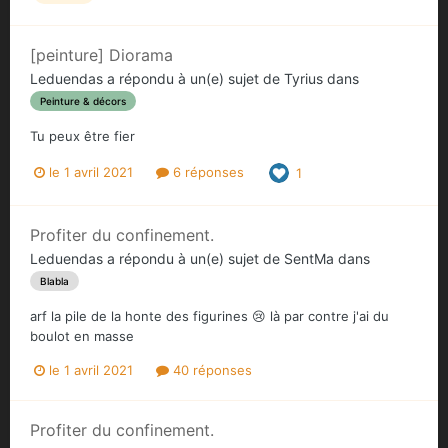
[peinture] Diorama
Leduendas
a répondu à un(e) sujet de
Tyrius
dans
Peinture & décors
Tu peux être fier
le 1 avril 2021
6 réponses
1
Profiter du confinement.
Leduendas
a répondu à un(e) sujet de
SentMa
dans
Blabla
arf la pile de la honte des figurines 😢 là par contre j'ai du
boulot en masse
le 1 avril 2021
40 réponses
Profiter du confinement.