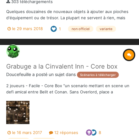
303 téléchargements
Quelques douzaines de nouveaux objets à ajouter aux pioches
d'équipement ou de trésor. La plupart ne servent à rien, mais
sont rigolos. Fichier pdf: Objets de pacotille (pour
le 29 mars 2018
1
non officiel
variante
Conan_Monolith) (v.1.1 2018) UN COFFRE VIDE? PLUS JAMAIS
ÇA! - FINI LES TEMPS MORTS À L'AUBERGE OU LO...
Grabuge a la Cinvalent Inn - Core box
Doucefeuille
a posté un sujet dans
Scénarios à télécharger
2 joueurs - Facile - Core Box "un scenario mettant en scene un
defi amical entre Belit et Conan. Sans Overlord, place a
l'aventure!" Telecharger : grabuge a la Cinvalent Inn.pdf Points
de règles : - Oui Conan peut tuer les pirates, memes ceux
charmés par Belit! - O...
le 16 mars 2017
12 réponses
8