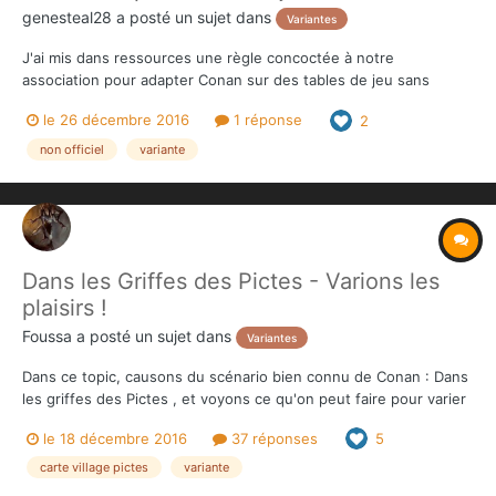
genesteal28
a posté un sujet dans
Variantes
J'ai mis dans ressources une règle concoctée à notre
association pour adapter Conan sur des tables de jeu sans
marquages de zones. Permet d'essayer le jeu sur des décors 3D
le 26 décembre 2016
1 réponse
2
maison avec simplement quelques règles adaptant les distances
et la gêne et autres processus. Bonne lecture !!
non officiel
variante
Dans les Griffes des Pictes - Varions les
plaisirs !
Foussa
a posté un sujet dans
Variantes
Dans ce topic, causons du scénario bien connu de Conan : Dans
les griffes des Pictes , et voyons ce qu'on peut faire pour varier
les plaisirs. Rien d'officiel, je fais simplement des propositions,
le 18 décembre 2016
37 réponses
5
parfaitement soumises à la discussions. Les héros et leurs
équipements : Le scénario propose :...
carte village pictes
variante