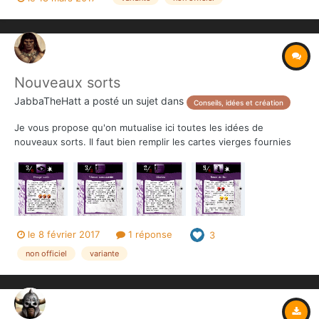
des règles dont je ne m'aperçois qu'à la lecture de la v2: on peut
relancer autant de fois que l'on veut le...
Nouveaux sorts
JabbaTheHatt
a posté un sujet dans
Conseils, idées et création
Je vous propose qu'on mutualise ici toutes les idées de
nouveaux sorts. Il faut bien remplir les cartes vierges fournies
avec le jeu ! Voilà déjà quelques idées
le 8 février 2017
1 réponse
3
non officiel
variante