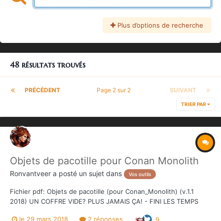
Plus d’options de recherche
48 résultats trouvés
PRÉCÉDENT
Page 2 sur 2
SUIVANT
TRIER PAR
Objets de pacotille pour Conan Monolith
Ronvantveer
a posté un sujet dans
Vos outils
Fichier pdf: Objets de pacotille (pour Conan_Monolith) (v.1.1
2018) UN COFFRE VIDE? PLUS JAMAIS ÇA! - FINI LES TEMPS
MORTS À L'AUBERGE OU LORS D'UN RAID SUR UN CHÂTEAU.
le 29 mars 2018
2 réponses
9