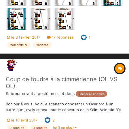
le 8 février 2017
17 réponses
1
non officiel
variante
Coup de foudre à la cimmérienne (OL VS
OL).
Sabreur errant
a posté un sujet dans
Scénarios en tests
Bonjour à vous, Voici le scénario opposant un Overlord à un
autre que j'avais conçu pour le concours de la Saint Valentin "OL
VS OL" organisé par le forum. Coup de foudre à la cimmérienne
le 10 avril 2017
2
est basé sur la nouvelle "La Reine de la Côte noire". J'avais
pensé que l'unique histoire d'amour...
(et 8 en plus)
2 joueurs
4 joueurs