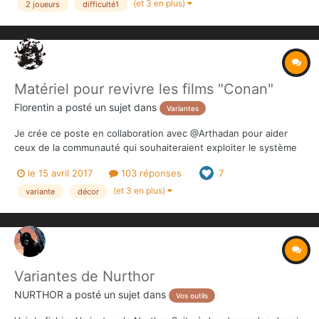
(et 3 en plus)
2 joueurs
difficulté1
Matériel pour revivre les films "Conan"
Florentin
a posté un sujet dans
Variantes
Je crée ce poste en collaboration avec @Arthadan pour aider
ceux de la communauté qui souhaiteraient exploiter le système
du jeu Conan pour revivre les multiples batailles des deux
le 15 avril 2017
103 réponses
7
fameux Conan avec Arnold Schwarzenegger des années 80 ! A
savoir les films du nom "Conan le barbare" & "Conan le destru...
(et 3 en plus)
variante
décor
Variantes de Nurthor
NURTHOR
a posté un sujet dans
Vos outils