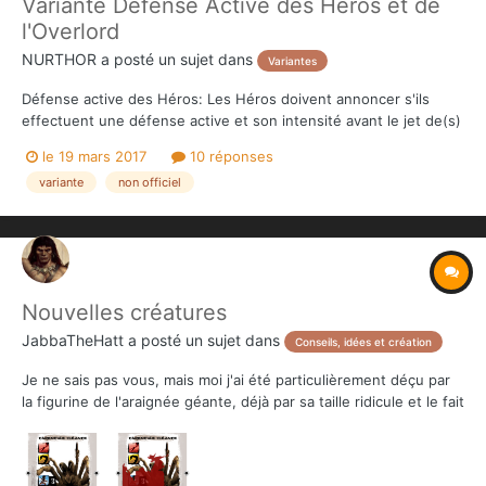
Variante Défense Active des Héros et de
l'Overlord
NURTHOR
a posté un sujet dans
Variantes
Défense active des Héros: Les Héros doivent annoncer s'ils
effectuent une défense active et son intensité avant le jet de(s)
dé(s) de l'Overlord et donc avant de connaître les dégâts qu'ils
le 19 mars 2017
10 réponses
subiront ou pas! Défense active des sbires de l'Overlord:
variante
non officiel
L'Overlord doit annoncer s'il effect...
Nouvelles créatures
JabbaTheHatt
a posté un sujet dans
Conseils, idées et création
Je ne sais pas vous, mais moi j'ai été particulièrement déçu par
la figurine de l'araignée géante, déjà par sa taille ridicule et le fait
qu'elle n'avait pas grand chose à voir avec le dessin et le modèle
3D montré pendant la campagne. Je sais que dans la nouvelle,
elle fait la taille d'un gros...