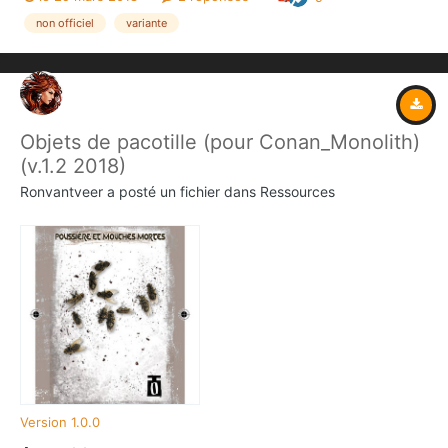
Vous êtes las de trouver des coffres vides? Vous en avez assez
des règles qui se contentent de dire que le...
non officiel
variante
Objets de pacotille (pour Conan_Monolith)
(v.1.2 2018)
Ronvantveer
a posté un fichier dans
Ressources
Version 1.0.0