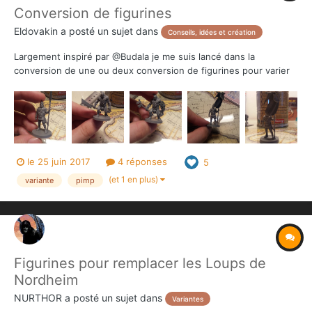
Conversion de figurines
Eldovakin
a posté un sujet dans
Conseils, idées et création
Largement inspiré par @Budala je me suis lancé dans la
conversion de une ou deux conversion de figurines pour varier
un peu les plaisirs 😊 (pas sur que le bouclier sur le picte sois
très lore-friendly mais j'imagine qu'il la ramassé sur un champ de
bataille vus sa qualité^^) Je pense faire une...
le 25 juin 2017
4 réponses
5
(et 1 en plus)
variante
pimp
Figurines pour remplacer les Loups de
Nordheim
NURTHOR
a posté un sujet dans
Variantes