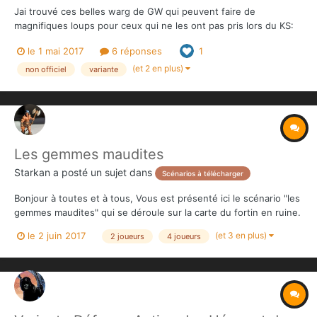
Jai trouvé ces belles warg de GW qui peuvent faire de
magnifiques loups pour ceux qui ne les ont pas pris lors du KS:
https://www.games-workshop.com/fr-FR/Warg-des-Ombres
le 1 mai 2017
6 réponses
1
(et 2 en plus)
non officiel
variante
Les gemmes maudites
Starkan
a posté un sujet dans
Scénarios à télécharger
Bonjour à toutes et à tous, Vous est présenté ici le scénario "les
gemmes maudites" qui se déroule sur la carte du fortin en ruine.
J'avais laissé le scénario "le fortin perdu" en test... en voici donc
(et 3 en plus)
le 2 juin 2017
2 joueurs
4 joueurs
l'évolution suite aux parties effectuées et aux retours que j'ai
eus. Deux joueurs...