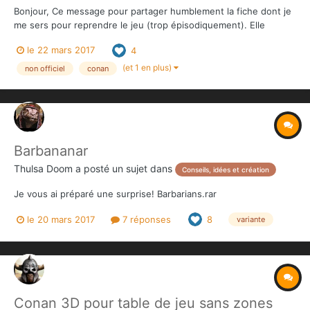
Bonjour, Ce message pour partager humblement la fiche dont je
me sers pour reprendre le jeu (trop épisodiquement). Elle
contient : - résumé des règles OL et joueur - liste des
le 22 mars 2017
4
compétences parfois réécrites mais dans le respect des règles,
sans variante. - variante ajouter des jou...
(et 1 en plus)
non officiel
conan
Barbananar
Thulsa Doom
a posté un sujet dans
Conseils, idées et création
Je vous ai préparé une surprise! Barbarians.rar
le 20 mars 2017
7 réponses
8
variante
Conan 3D pour table de jeu sans zones