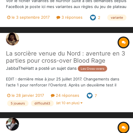
Voir le fichier Variantes de Nurthor Suite à des demandes depuis
FaceBook je poste ici mes variantes aux règles du jeu de plateau
Conan. Pour corser un peu le jeu des Héros et donner un peu
le 3 septembre 2017
3 réponses
2
variante
plus de souplesse à l'Overlord, vous trouverez mes règles
variantes dans...
La sorcière venue du Nord : aventure en 3
parties pour cross-over Blood Rage
JabbaTheHatt
a posté un sujet dans
Les Cross-overs
EDIT : dernière mise à jour 25 juillet 2017. Changements dans
l'acte 1 pour renforcer l'Overlord. Après un deuxième test il
s'avère que c'était encore trop facile pour les héros. Bon j'ai
le 28 janvier 2017
24 réponses
7
terminé mon aventure cross-over Blood Rage. Maintenant faut
tester tout ça pour voir si ça...
(et 10 en plus)
5 joueurs
difficulté3