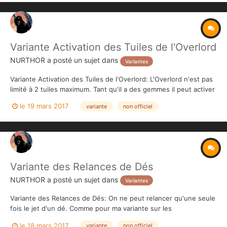
Variante Activation des Tuiles de l'Overlord
NURTHOR
a posté un sujet dans
Variantes
Variante Activation des Tuiles de l'Overlord: L'Overlord n'est pas
limité à 2 tuiles maximum. Tant qu'il a des gemmes il peut activer
des tuiles s'il le souhaite. Il place les gemmes qu'il utilise pour
le 19 mars 2017
variante
non officiel
activer les tuiles sur le coût des tuiles mais ne place ses tuiles
activées (sur la gauche) à...
Variante des Relances de Dés
NURTHOR
a posté un sujet dans
Variantes
Variante des Relances de Dés: On ne peut relancer qu'une seule
fois le jet d'un dé. Comme pour ma variante sur les
déplacements, il s'agit à la base d'une mauvaise interprétation
le 18 mars 2017
variante
non officiel