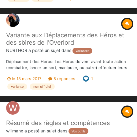
Variante aux Déplacements des Héros et
des sbires de l'Overlord
NURTHOR
a posté un sujet dans
Variantes
Déplacement des Héros: Les Héros doivent avant toute action
(combattre, lancer un sort, manipuler, ou autre) effectuer leurs
mouvements gratuits sans quoi ces mouvements gratuits sont
le 18 mars 2017
5 réponses
1
perdus et les Héros doivent alors dépenser des gemmes pour
se déplacer après avoir effectué une autre action....
variante
non officiel
Résumé des règles et compétences
willmanx
a posté un sujet dans
Vos outils