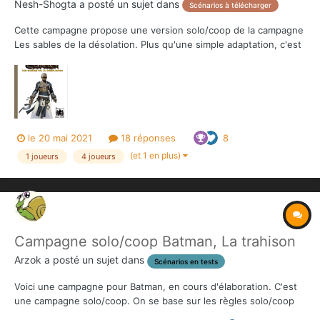
Nesh-Shogta
a posté un sujet dans
Scénarios à télécharger
Cette campagne propose une version solo/coop de la campagne
Les sables de la désolation. Plus qu'une simple adaptation, c'est
une refonte complète de la mécanique des scénarios, tout en
allégeant l'aspect préparation (un nombre limité de cartes à
imprimer, et aucun nouveau plateau de jeu). Que Cro...
le 20 mai 2021
18 réponses
8
(et 1 en plus)
1 joueurs
4 joueurs
Campagne solo/coop Batman, La trahison
Arzok
a posté un sujet dans
Scénarios en tests
Voici une campagne pour Batman, en cours d'élaboration. C'est
une campagne solo/coop. On se base sur les règles solo/coop
de Conan. Pour plus de détail, voici le lien :