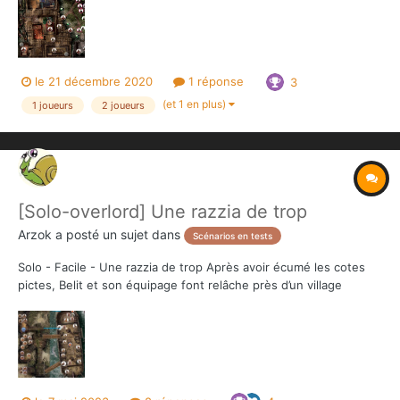
sont réduits en cendre après leur conquète. La ville même de
Khauran est menacée, et le de...
le 21 décembre 2020
1 réponse
3
(et 1 en plus)
1 joueurs
2 joueurs
[Solo-overlord] Une razzia de trop
Arzok
a posté un sujet dans
Scénarios en tests
Solo - Facile - Une razzia de trop Après avoir écumé les cotes
pictes, Belit et son équipage font relâche près d’un village
abandonné au fond des marais. Mais les pictes sont furieux de
ses razzias incessantes. Gorm, le plus jeune chef de guerre, est
décidé à se venger. Aprè...