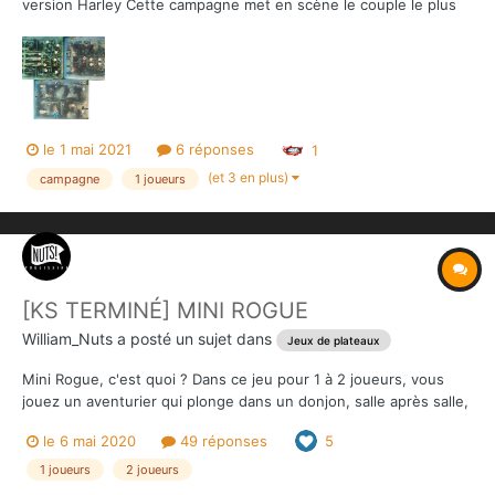
version Harley Cette campagne met en scène le couple le plus
romantique de Gotham, Harley et le Joker ! Accompagné de
Bane. C'est bientôt l'anniversaire d'Harley. Et quoi de mieux
qu'un beau diamant pour la belle... Mais cela...
le 1 mai 2021
6 réponses
1
(et 3 en plus)
campagne
1 joueurs
[KS TERMINÉ] MINI ROGUE
William_Nuts
a posté un sujet dans
Jeux de plateaux
Mini Rogue, c'est quoi ? Dans ce jeu pour 1 à 2 joueurs, vous
jouez un aventurier qui plonge dans un donjon, salle après salle,
zone après zone, niveau après niveau, pour dérober le Sang
le 6 mai 2020
49 réponses
5
d’Og : une légendaire et mystérieuse gemme. Chaque zone du
donjon est disposée comme une ramification de sall...
1 joueurs
2 joueurs