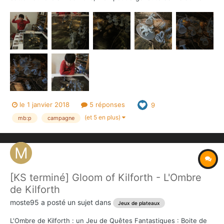
avons entamés la campagne en mode coopératif contre l'IA du
Compendium, Contre les Dieux. Nous avons ouvert les hostilités
en jouant le scénario 1, La raison pa...
le 1 janvier 2018
5 réponses
9
(et 5 en plus)
mb:p
campagne
[KS terminé] Gloom of Kilforth - L'Ombre
de Kilforth
moste95
a posté un sujet dans
Jeux de plateaux
L'Ombre de Kilforth : un Jeu de Quêtes Fantastiques : Boite de