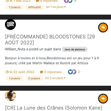
le 7 mai 2023
8 réponses
4
(et 1 en plus)
1 joueurs
difficulté1
[PRÉCOMMANDE] BLOODSTONES [29
AOÛT 2022]
William_Nuts
a posté un sujet dans
Jeux de plateaux
Bonjour à toutes et à tous,Bloodstones est un jeu pour 1 à 6
joueurs, créé par Martin Wallace et illustré par Atticus
McNaughton et Leith Walton. Il s'agit d'un un wargame
le 22 août 2022
3 réponses
2
fantastique qui met en scène six races différentes. Chaque race
de Bloodstones possède son propre mélange d'unités d...
(et 3 en plus)
1 joueurs
2 joueurs
[CR] La Lune des Crânes (Solomon Kane)