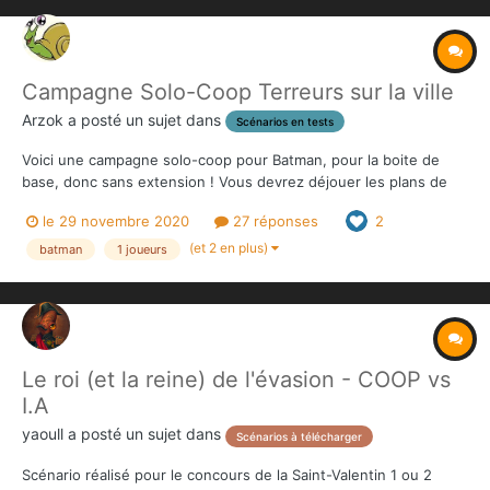
Campagne Solo-Coop Terreurs sur la ville
Arzok
a posté un sujet dans
Scénarios en tests
Voici une campagne solo-coop pour Batman, pour la boite de
base, donc sans extension ! Vous devrez déjouer les plans de
Scarecrow, qui projette d’empoisonner le réservoir d'eau de la
le 29 novembre 2020
27 réponses
2
ville (comment ca, vous n'avez pas vu le film ???), pour une
campagne en 4 scénarios. Masi vous pouvez au...
(et 2 en plus)
batman
1 joueurs
Le roi (et la reine) de l'évasion - COOP vs
I.A
yaoull
a posté un sujet dans
Scénarios à télécharger
Scénario réalisé pour le concours de la Saint-Valentin 1 ou 2