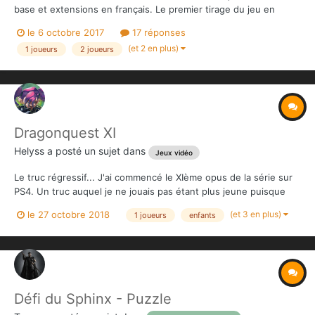
base et extensions en français. Le premier tirage du jeu en
édition française et le premier set d’extensions pour l'Ombre de
le 6 octobre 2017
17 réponses
Kilforth, le Jeu de Quêtes Fantastiques!...
(et 2 en plus)
1 joueurs
2 joueurs
Dragonquest XI
Helyss
a posté un sujet dans
Jeux vidéo
Le truc régressif... J'ai commencé le XIème opus de la série sur
PS4. Un truc auquel je ne jouais pas étant plus jeune puisque
j'étais un peu le cul entre deux chaises ou générations question
(et 3 en plus)
le 27 octobre 2018
1 joueurs
enfants
consoles et jeux video. J'ai toujours été accro, mais à la maison
c'était... compliqué, sans l'être. Br...
Défi du Sphinx - Puzzle