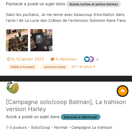
Pentacle
a posté un sujet dans
Grands mythes et petites histoires
Salut les puritains, Je me lance avec beaucoup d'excitation dans
l'acte I de La Lune des Crânes de l'extension Solomon Kane Face
aux Vampires (MG.) Pourquoi avec excitation? C'est la première
aventure de la vague 2 que je vais jouer, première aventure en
Afrique, cela fait quelques semai...
le 12 janvier 2023
9 réponses
4
(et 1 en plus)
fidèle à howard
solomon kane
[Campagne solo/coop Batman], La trahison
version Harley
Arzok
a posté un sujet dans
Scénarios à télécharger
1-3 joueurs - Solo/Coop - Normal - Campagne La trahison