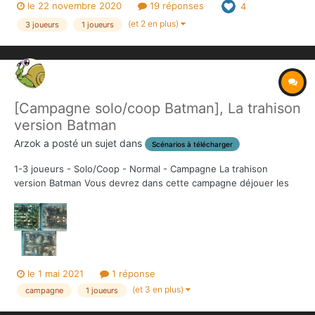
le 22 novembre 2020
19 réponses
4
http://www.monolithedition.com/download/Conan/Rulebook/Con
anTheConqueror_Solo-Rules_WIP-FR.pdf Résu...
(et 2 en plus)
3 joueurs
1 joueurs
[Campagne solo/coop Batman], La trahison
version Batman
Arzok
a posté un sujet dans
Scénarios à télécharger
1-3 joueurs - Solo/Coop - Normal - Campagne La trahison
version Batman Vous devrez dans cette campagne déjouer les
plans machiavéliques destinés à faire chuter Batman. Torture,
casse au commissariat, bas fond et égouts sont au programme.
Accrochez vous bien !...
le 1 mai 2021
1 réponse
(et 3 en plus)
campagne
1 joueurs