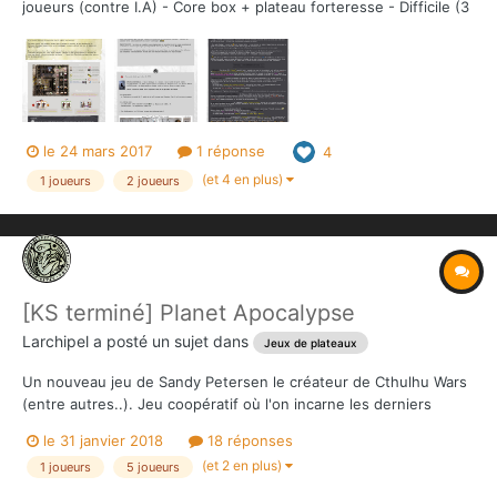
joueurs (contre I.A) - Core box + plateau forteresse - Difficile (3
corbeaux) Télécharger : Roi & Reine de l'évasion.zip Voici ma
participation, ma femme a particulièrement aimé tester et re-
tester ce scénario donc c'est...
le 24 mars 2017
1 réponse
4
(et 4 en plus)
1 joueurs
2 joueurs
[KS terminé] Planet Apocalypse
Larchipel
a posté un sujet dans
Jeux de plateaux
Un nouveau jeu de Sandy Petersen le créateur de Cthulhu Wars
(entre autres..). Jeu coopératif où l'on incarne les derniers
défenseurs de l'humanité contre les hordes infernales. Les
le 31 janvier 2018
18 réponses
figurines sont bien baroques voir dérangeantes. Je conseil de
(et 2 en plus)
1 joueurs
5 joueurs
télécharger le fich...