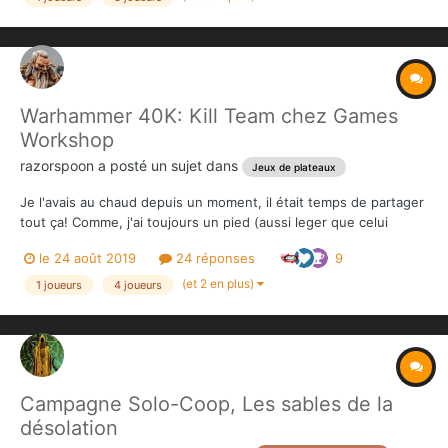
Warhammer 40K: Kill Team chez Games
Workshop
razorspoon
a posté un sujet dans
Jeux de plateaux
Je l'avais au chaud depuis un moment, il était temps de partager
tout ça! Comme, j'ai toujours un pied (aussi leger que celui
d'Achille, certes) dans le Sombre Millénaire, je vous présente
le 24 août 2019
24 réponses
9
mon épreuve du feu pour le jeu d'escarmouche Kill Team. c'est
un jeu pour 2 à 4 joueurs...
(et 2 en plus)
1 joueurs
4 joueurs
Campagne Solo-Coop, Les sables de la
désolation