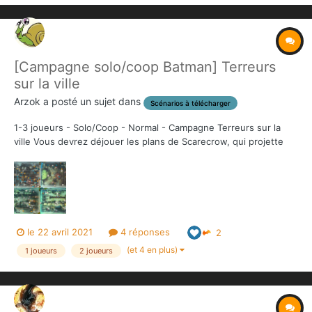
[Campagne solo/coop Batman] Terreurs
sur la ville
Arzok
a posté un sujet dans
Scénarios à télécharger
1-3 joueurs - Solo/Coop - Normal - Campagne Terreurs sur la
ville Vous devrez déjouer les plans de Scarecrow, qui projette
d’empoisonner le réservoir d'eau de la ville de Gotham (comment
ca, vous n'avez pas vu le film ???), pour une campagne en 4
scénarios. Mais vous pouvez aussi j...
le 22 avril 2021
4 réponses
2
(et 4 en plus)
1 joueurs
2 joueurs