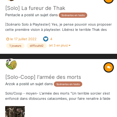
[Solo] La fureur de Thak
Pentacle
a posté un sujet dans
Scénarios en tests
[Scénario Solo à Playtester] Yes, je pense pouvoir vous proposer
cette première vision à playtester. Libérez le terrible Thak des
monstres civilisés qui l'exploitent et comptez sur un nouvel
le 17 juillet 2022
4
allié...ou pas. Je vous remerci d'avance pour vos feedbacks :
clarté, rejouabilité, plaisir, diff...
(et 3 en plus)
1 joueurs
difficulté2
[Solo-Coop] l'armée des morts
Arzok
a posté un sujet dans
Scénarios en tests
Solo/Coop - moyen- L'armée des morts "Un terrible sorcier s’est
enfoncé dans d’obscures catacombes, pour faire renaitre à l’aide
d’une cérémonie impie une armée de morts. Celle-ci se dirige
vers la sortie, prête à dévaster la ville. Pour éviter le pire, les
héros doivent pénétrer d...