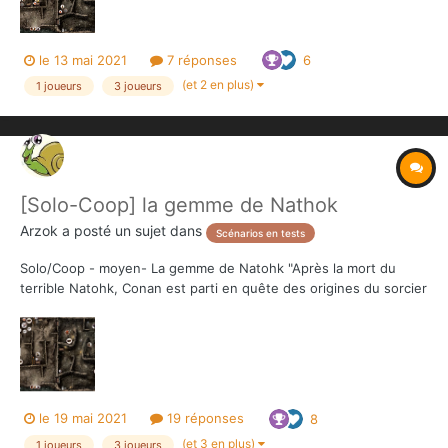
le 13 mai 2021
7 réponses
6
(et 2 en plus)
1 joueurs
3 joueurs
[Solo-Coop] la gemme de Nathok
Arzok
a posté un sujet dans
Scénarios en tests
Solo/Coop - moyen- La gemme de Natohk "Après la mort du
terrible Natohk, Conan est parti en quête des origines du sorcier
dans les sables brûlants du désert au sud-est des terres de
Shem. Il a fini par localiser le temple désormais enfoui sous les
sables où, lorsque le sorcier stygi...
le 19 mai 2021
19 réponses
8
(et 3 en plus)
1 joueurs
3 joueurs