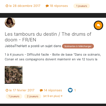
l'aborder quand on joue seul. A deux joueurs: Je suppose qu'on
le 28 décembre 2017
18 réponses
1 joueurs
doit faire une main pour le joueur qui contrôle Zeus, une main
pour celui qui contrôle Athéna mais fait-on...
Les tambours du destin / The drums of
doom - FR/EN
JabbaTheHatt
a posté un sujet dans
Scénarios à télécharger
1 à 4 joueurs - Difficulté facile - Boite de base "Dans ce scénario,
Conan et ses compagnons doivent maintenir en vie 12 tours la
prêtresse de Mitra contre des vagues de pictes qui assaillent le
petit village." Sujet original sur BGG:
https://boardgamegeek.com/thread/1714370/new-s...
le 17 février 2017
14 réponses
1
(et 9 en plus)
1 joueurs
2 joueurs