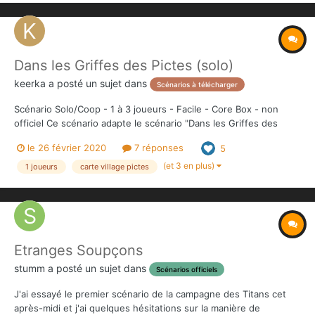
Dans les Griffes des Pictes (solo)
keerka
a posté un sujet dans
Scénarios à télécharger
Scénario Solo/Coop - 1 à 3 joueurs - Facile - Core Box - non
officiel Ce scénario adapte le scénario "Dans les Griffes des
Pictes" pour être joué en solo/coop. Il s'agit d'une traduction du
le 26 février 2020
7 réponses
5
scénario réalisé par Ken sur le forum anglais (https://the-
overlord.net/index.php?/topic/704-in-t...
(et 3 en plus)
1 joueurs
carte village pictes
Etranges Soupçons
stumm
a posté un sujet dans
Scénarios officiels
J'ai essayé le premier scénario de la campagne des Titans cet
après-midi et j'ai quelques hésitations sur la manière de