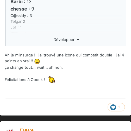
Barbi
: 13
chesse
: 9
C@ssidy : 3
Telgar 2
Jbt : 1
Yaoull : 1
Budala : 1
Développer
Ah je m'insurge ! j'ai trouvé une icône qui comptait double ! j'ai 4
points en vrai !!
ça change tout... wait... ah non.
Félicitations à Ooook !
1
Cheese