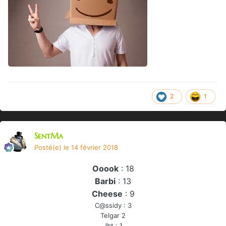
2
1
SentMa
Posté(e)
le 14 février 2018
Ooook
: 18
Barbi
: 13
Cheese
: 9
C@ssidy : 3
Telgar 2
Jbt : 1