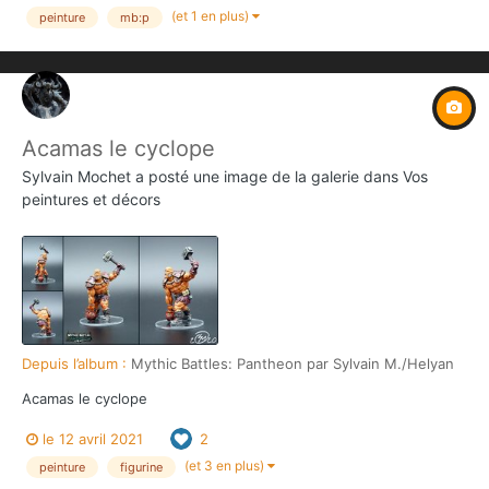
(et 1 en plus)
peinture
mb:p
Acamas le cyclope
Sylvain Mochet
a posté une image de la galerie dans
Vos
peintures et décors
Depuis l’album :
Mythic Battles: Pantheon par Sylvain M./Helyan
Acamas le cyclope
le 12 avril 2021
2
(et 3 en plus)
peinture
figurine