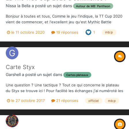
Nissa la Bella
a posté un sujet dans
Autour de MB: Pantheon
Bonjour à toutes et tous, Comme le jeu l'indique, la TT Cup 2020
vient de commencer, et l'excellent jeu qu'est Mythic Battle
Pantheon n'est pas qualifié d'office ... parce que ce sa fiche n'a
le 11 octobre 2020
19 réponses
1
mb:p
pas assez d'avis. Je vous invite donc à aller mettre un avis à ce
jeu d'affrontement...
Carte Styx
Garshell
a posté un sujet dans
Cartes plateaux
Une question ? Une tactique ? Tout ce qui concerne le plateau
du Styx se trouve ici ! Pour facilité les échanges j'ai numéroté les
zones sur l'image ci-dessous.
le 27 octobre 2017
21 réponses
officiel
mb:p