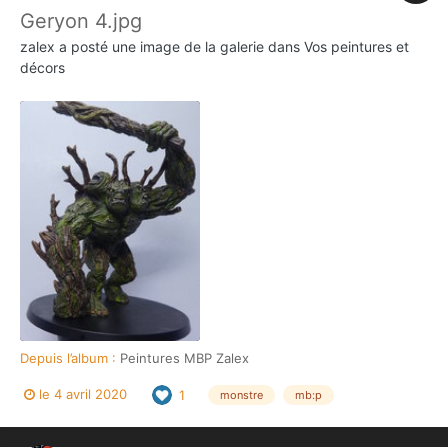
Geryon 4.jpg
zalex
a posté une image de la galerie dans
Vos peintures et
décors
Depuis l’album :
Peintures MBP Zalex
le 4 avril 2020
1
monstre
mb:p