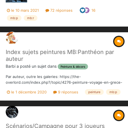
le 10 mars 2021
72 réponses
16
mb:p
mb:r
Index sujets peintures MB:Panthéon par
auteur
Barbi
a posté un sujet dans
Peinture & décors
Par auteur, outre les galeries: https://the-
overlord.com/index.php?/topic/4276-peinture-voyage-en-grece-
pour-des-francais-en-angleterre/
le 1 décembre 2020
9 réponses
peinture
mb:p
Scénarios/Campagne pour 3 joueurs