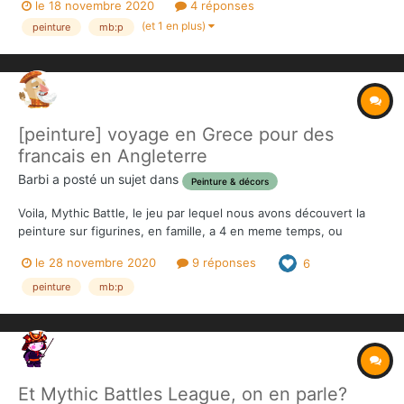
le 18 novembre 2020
4 réponses
(et 1 en plus)
peinture
mb:p
[peinture] voyage en Grece pour des
francais en Angleterre
Barbi
a posté un sujet dans
Peinture & décors
Voila, Mythic Battle, le jeu par lequel nous avons découvert la
peinture sur figurines, en famille, a 4 en meme temps, ou
presque, les bases des techniques enseignées par
le 28 novembre 2020
9 réponses
6
@Doucefeuille et @MartinG via le Compendium nos premieres
productions:
peinture
mb:p
Et Mythic Battles League, on en parle?