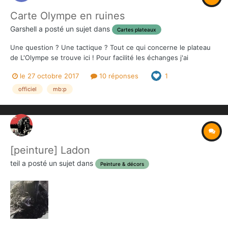
Carte Olympe en ruines
Garshell
a posté un sujet dans
Cartes plateaux
Une question ? Une tactique ? Tout ce qui concerne le plateau
de L'Olympe se trouve ici ! Pour facilité les échanges j'ai
numéroté les zones sur l'image ci-dessous.
le 27 octobre 2017
10 réponses
1
officiel
mb:p
[peinture] Ladon
teil
a posté un sujet dans
Peinture & décors