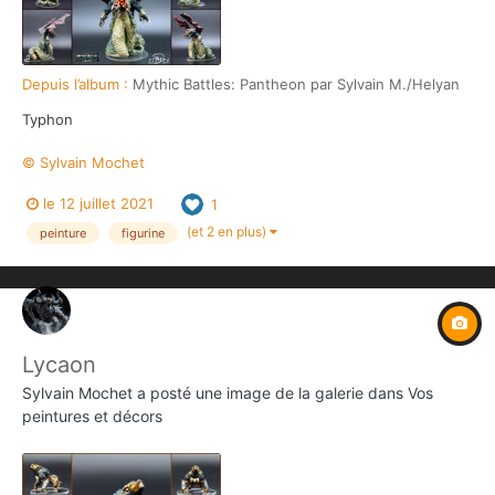
Depuis l’album :
Mythic Battles: Pantheon par Sylvain M./Helyan
Typhon
© Sylvain Mochet
le 12 juillet 2021
1
(et 2 en plus)
peinture
figurine
Lycaon
Sylvain Mochet
a posté une image de la galerie dans
Vos
peintures et décors