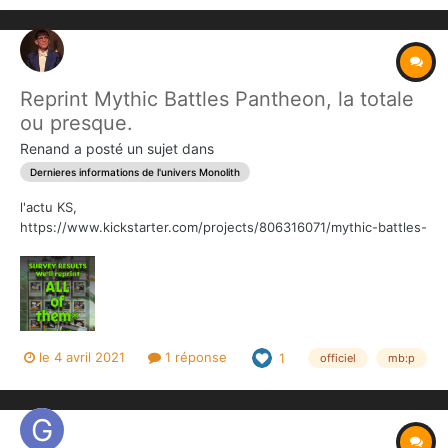
Reprint Mythic Battles Pantheon, la totale
ou presque.
Renand
a posté un sujet dans
Dernieres informations de l'univers Monolith
l'actu KS,
https://www.kickstarter.com/projects/806316071/mythic-battles-
pantheon-15/posts/3149923?
fbclid=IwAR3M_FFV0XOplI54GcavkjhQ6wRsPqaA3barY9Gb7yxtw
C8DLn8lryDlbsU L'actu FB :
https://www.facebook.com/monolithedition/posts/346131367730
6924
le 4 avril 2021
1 réponse
1
officiel
mb:p