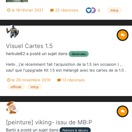
le 18 février 2021
22 réponses
8
mb:p
Visuel Cartes 1.5
herkule82
a posté un sujet dans
Générales
Hello , j'ai récemment fait l'acquisition de la 1.5 (en occasion ) ,
sauf que l'uppgrade Kit 1.5 est mélangé avec les cartes de la 1.0 .
Impossible de faire la différence entre les 2 cartes ou plateaux. il
le 28 novembre 2019
13 réponses
y a t'il un moyen de les différencier , ou existe t'il un...
officiel
mb:p
[peinture] viking- issu de MB:P
Barbi
a posté un sujet dans
Peinture & décors