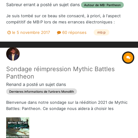
Sabreur errant
a posté un sujet dans
Autour de MB: Pantheon
Je suis tombé sur ce beau site consacré, à priori, à l'aspect
compétitif de MB:P lors de mes errances électroniques :
https://www.mythicbattlesleague.com/ Je trouve l'idée et la
le 5 novembre 2017
60 réponses
mb:p
volonté très sympathique mais comme Mythic Battles est pour
l'instant réservé à ceux qui ont parti...
Sondage réimpression Mythic Battles
Pantheon
Renand
a posté un sujet dans
Dernieres informations de l'univers Monolith
Bienvenue dans notre sondage sur la réédition 2021 de Mythic
Battles: Pantheon. Ce sondage nous aidera à choisir les
éléments que nous réimprimerons et proposerons pendant le
Pledge Manager de Mythic Battles: Ragnarök. Vous trouverez
presque tous nos produits de la gamme Mythic Battles:
Pantheon...