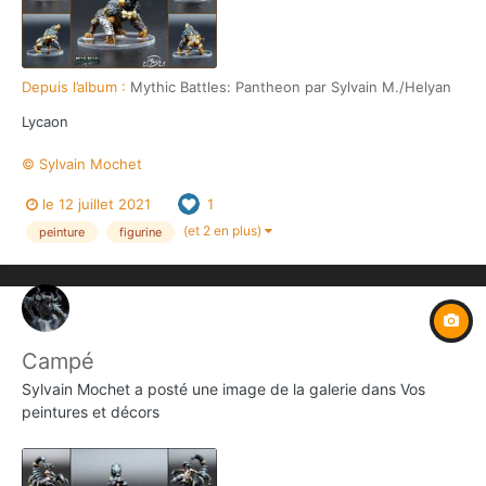
Depuis l’album :
Mythic Battles: Pantheon par Sylvain M./Helyan
Lycaon
© Sylvain Mochet
le 12 juillet 2021
1
(et 2 en plus)
peinture
figurine
Campé
Sylvain Mochet
a posté une image de la galerie dans
Vos
peintures et décors