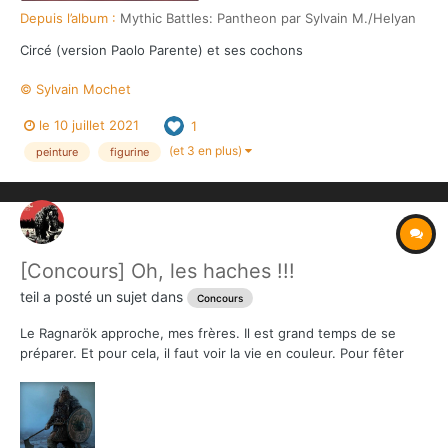
Depuis l’album :
Mythic Battles: Pantheon par Sylvain M./Helyan
Circé (version Paolo Parente) et ses cochons
© Sylvain Mochet
le 10 juillet 2021
1
(et 3 en plus)
peinture
figurine
[Concours] Oh, les haches !!!
teil
a posté un sujet dans
Concours
Le Ragnarök approche, mes frères. Il est grand temps de se
préparer. Et pour cela, il faut voir la vie en couleur. Pour fêter
cette campagne de Mythic Battle : Ragnarök tant attendue, The
Overlord et Monolith vous propose un concours de peinture sur
la figure du Jarl que vous avez trouvé...