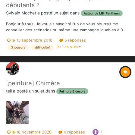
débutants ?
Sylvain Mochet
a posté un sujet dans
Autour de MB: Pantheon
Bonjour à tous, Je voulais savoir si l'un de vous pourrait me
conseiller des scénarios ou même une campagne jouables à 3
joueurs plutôt débutants ? Merci d'avance pour vos avis avisé
le 13 septembre 2018
5 réponses
(et 1 en plus)
3 joueurs
difficulté1
[peinture] Chimère
teil
a posté un sujet dans
Peinture & décors
le 18 novembre 2020
4 réponses
1