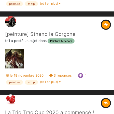
(et 1 en plus)
peinture
mb:p
[peinture] Stheno la Gorgone
teil
a posté un sujet dans
Peinture & décors
le 18 novembre 2020
3 réponses
1
(et 1 en plus)
peinture
mb:p
La Tric Trac Cup 2020 a commencé !