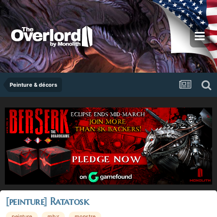
Peinture & décors
[peinture] Ratatosk
peinture
mb:r
monstre