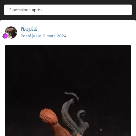
2 semaines après...
Péquélé
Posté(e)
le 9 mars 2024