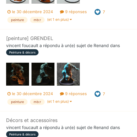
le 30 décembre 2024
9 réponses
7
(et 1 en plus)
peinture
mb:r
[peinture] GRENDEL
vincent foucault
a répondu à un(e) sujet de
Renand
dans
Peinture & décors
le 30 décembre 2024
9 réponses
7
(et 1 en plus)
peinture
mb:r
Décors et accessoires
vincent foucault
a répondu à un(e) sujet de
Renand
dans
Peinture & décors