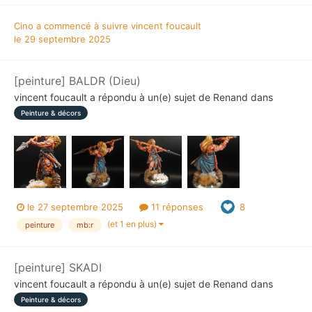
Cino
a commencé à suivre
vincent foucault
le 29 septembre 2025
[peinture] BALDR (Dieu)
vincent foucault
a répondu à un(e) sujet de
Renand
dans
Peinture & décors
le 27 septembre 2025
11 réponses
8
(et 1 en plus)
peinture
mb:r
[peinture] SKADI
vincent foucault
a répondu à un(e) sujet de
Renand
dans
Peinture & décors