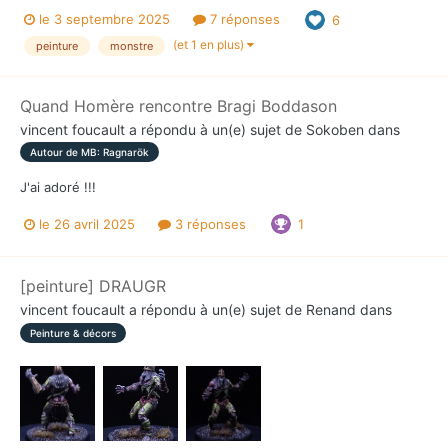
le 3 septembre 2025
7 réponses
6
(et 1 en plus)
peinture
monstre
Quand Homère rencontre Bragi Boddason
vincent foucault
a répondu à un(e) sujet de
Sokoben
dans
Autour de MB: Ragnarök
J'ai adoré !!!
le 26 avril 2025
3 réponses
1
[peinture] DRAUGR
vincent foucault
a répondu à un(e) sujet de
Renand
dans
Peinture & décors