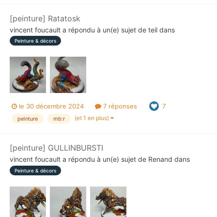
[peinture] Ratatosk
vincent foucault
a répondu à un(e) sujet de
teil
dans
Peinture & décors
le 30 décembre 2024
7 réponses
7
(et 1 en plus)
peinture
mb:r
[peinture] GULLINBURSTI
vincent foucault
a répondu à un(e) sujet de
Renand
dans
Peinture & décors