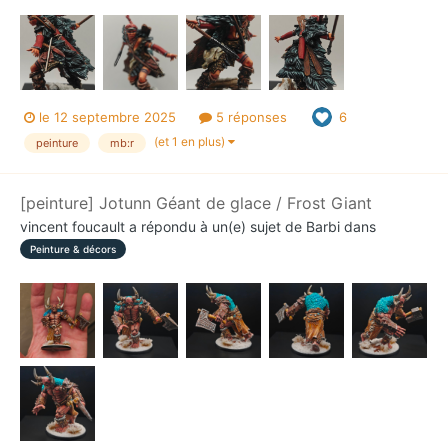
le 12 septembre 2025
5 réponses
6
(et 1 en plus)
peinture
mb:r
[peinture] Jotunn Géant de glace / Frost Giant
vincent foucault
a répondu à un(e) sujet de
Barbi
dans
Peinture & décors