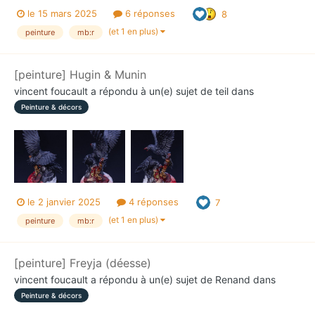
le 15 mars 2025
6 réponses
8
(et 1 en plus)
peinture
mb:r
[peinture] Hugin & Munin
vincent foucault
a répondu à un(e) sujet de
teil
dans
Peinture & décors
le 2 janvier 2025
4 réponses
7
(et 1 en plus)
peinture
mb:r
[peinture] Freyja (déesse)
vincent foucault
a répondu à un(e) sujet de
Renand
dans
Peinture & décors