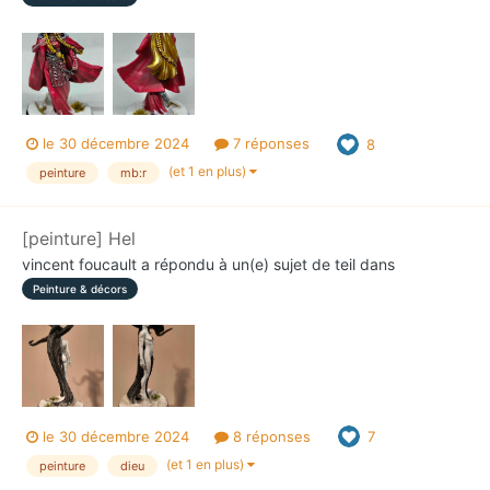
le 30 décembre 2024
7 réponses
8
(et 1 en plus)
peinture
mb:r
[peinture] Hel
vincent foucault
a répondu à un(e) sujet de
teil
dans
Peinture & décors
le 30 décembre 2024
8 réponses
7
(et 1 en plus)
peinture
dieu