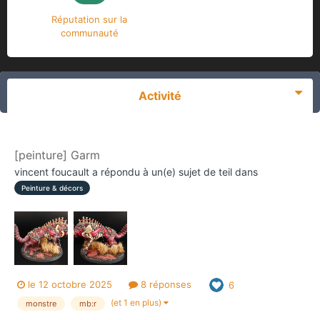
Réputation sur la
communauté
Activité
[peinture] Garm
vincent foucault
a répondu à un(e) sujet de
teil
dans
Peinture & décors
le 12 octobre 2025
8 réponses
6
(et 1 en plus)
monstre
mb:r