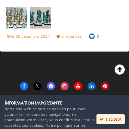
le 30 décembre 2024
3 réponses
8
Langue
Thème
Politique de confidentialité
Cookies
Information importante
Copyright Monolith Board Games & The overlord 2016 ©
Notre site web se sert de cookies pour vous
Powered by Invision Community
garantir la meilleure des navigations. En
I accept
poursuivant votre visite, vous confirmez que vous
acceptez ces cookies. Notre politique sur les