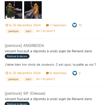
le 30 décembre 2024
7 réponses
10
(et 1 en plus)
peinture
mb:r
[peinture] ANGRBODA
vincent foucault
a répondu à un(e) sujet de
Renand
dans
Peinture & décors
J'aime bien ton choix de couleurs. C est quoi, ta paille au sol ?
le 30 décembre 2024
6 réponses
2
(et 1 en plus)
peinture
mb:r
[peinture] SIF (Déesse)
vincent foucault
a répondu à un(e) sujet de
Renand
dans
Peinture & décors