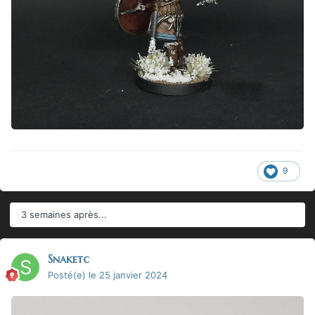
9
3 semaines après...
Snaketc
Posté(e)
le 25 janvier 2024