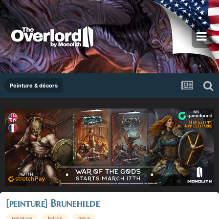
Peinture & décors
[peinture] Brunehilde
peinture
héros
mb:r