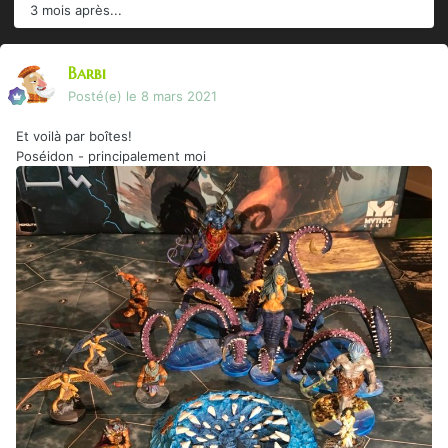
3 mois après...
Barbi
Posté(e)
le 8 mars 2021
Et voilà par boîtes!
Poséidon - principalement moi