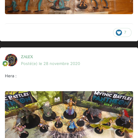
7
zalex
Posté(e)
le 28 novembre 2020
Hera
: