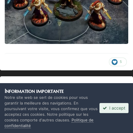
5
Créer un compte ou se connecter pour
Information importante
commenter
Notre site web se sert de cookies pour vous
garantir la meilleure des navigations. En
Vous devez être membre afin de pouvoir déposer un
I accept
poursuivant votre visite, vous confirmez que vous
commentaire
acceptez ces cookies. Notre politique sur les
cookies comporte d'autres clauses.
Politique de
confidentialité
Créer un compte