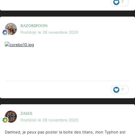
7
razorspoon
Posté(e)
le 28 novembre 2020
7
zalex
Posté(e)
le 28 novembre 2020
Damned, je peux pas poster la boite des titans, mon Typhon est