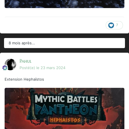
7
8 mois après...
Pahul
Posté(e)
le 23 mars 2024
Extension Hephaïstos