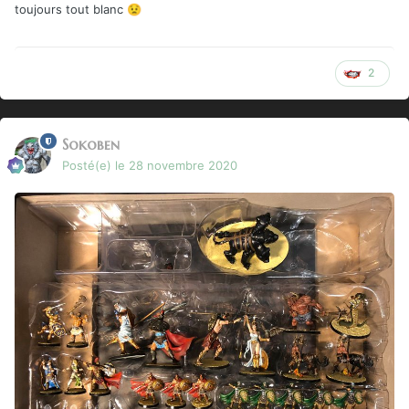
toujours tout blanc
😟
2
Sokoben
Posté(e)
le 28 novembre 2020