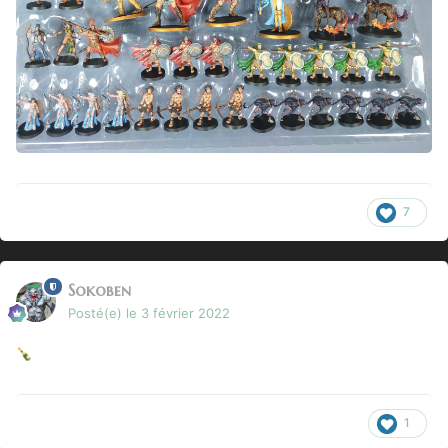
7
Sokoben
Posté(e)
le 3 février 2022
🍾
1