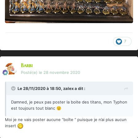
7
Barbi
Posté(e)
le 28 novembre 2020
Le 28/11/2020 à 18:50,
zalex
a dit :
Damned, je peux pas poster la boite des titans, mon Typhon
est toujours tout blanc
😟
Moi je ne vais poster aucune “boîte “ puisque je n’ai plus aucun
insert