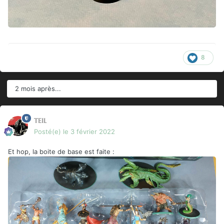
8
2 mois après...
teil
Posté(e)
le 3 février 2022
Et hop, la boite de base est faite
: