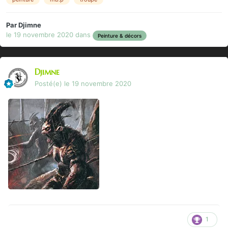
Par
Djimne
le 19 novembre 2020
dans
Peinture & décors
Djimne
Posté(e)
le 19 novembre 2020
1