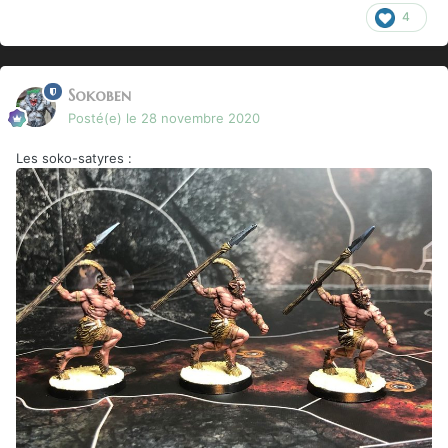
4
Sokoben
Posté(e)
le 28 novembre 2020
Les soko-satyres
: