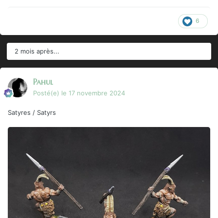
6
2 mois après...
Pahul
Posté(e)
le 17 novembre 2024
Satyres / Satyrs