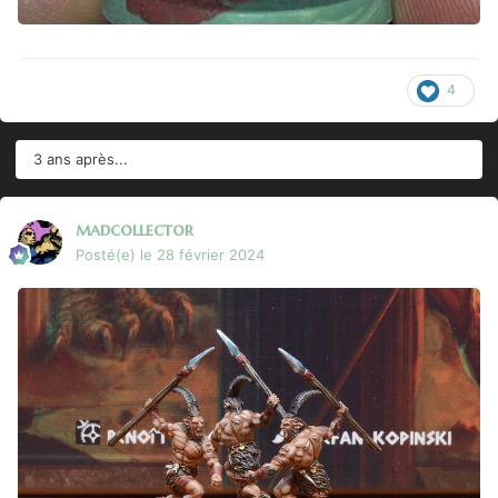
4
3 ans après...
madcollector
Posté(e)
le 28 février 2024