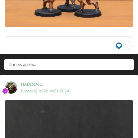
7
5 mois après...
hadesevill
Posté(e)
le 28 août 2024