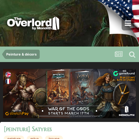
Peinture & décors
[peinture] Satyres
peinture
mb:p
troupe