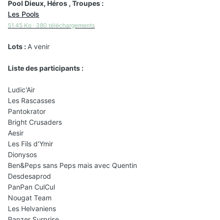
Pool Dieux, Héros , Troupes :
Les Pools
51.45 Ko
·
380 téléchargements
Lots :
A venir
Liste des participants :
Ludic'Air
Les Rascasses
Pantokrator
Bright Crusaders
Aesir
Les Fils d'Ymir
Dionysos
Ben&Peps sans Peps mais avec Quentin
Desdesaprod
PanPan CulCul
Nougat Team
Les Helvaniens
Panzer Surprise