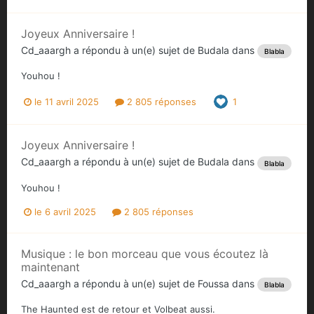
Joyeux Anniversaire !
Cd_aaargh
a répondu à un(e) sujet de
Budala
dans
Blabla
Youhou !
le 11 avril 2025
2 805 réponses
1
Joyeux Anniversaire !
Cd_aaargh
a répondu à un(e) sujet de
Budala
dans
Blabla
Youhou !
le 6 avril 2025
2 805 réponses
Musique : le bon morceau que vous écoutez là
maintenant
Cd_aaargh
a répondu à un(e) sujet de
Foussa
dans
Blabla
The Haunted est de retour et Volbeat aussi.