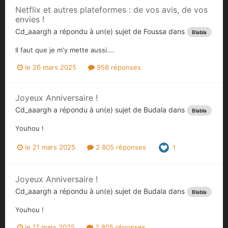
Netflix et autres plateformes : de vos avis, de vos
envies !
Cd_aaargh
a répondu à un(e) sujet de
Foussa
dans
Blabla
Il faut que je m'y mette aussi....
le 26 mars 2025
958 réponses
Joyeux Anniversaire !
Cd_aaargh
a répondu à un(e) sujet de
Budala
dans
Blabla
Youhou !
le 21 mars 2025
2 805 réponses
1
Joyeux Anniversaire !
Cd_aaargh
a répondu à un(e) sujet de
Budala
dans
Blabla
Youhou !
le 17 mars 2025
2 805 réponses