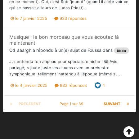
en ce moment). Oui, c'est Rob "jeunot" (quand il a été voir ce
qui se passait ailleurs de Judas Priest) .
le 7 janvier 2025
933 réponses
Musique : le bon morceau que vous écoutez là
maintenant
Cd_aaargh
a répondu à un(e) sujet de
Foussa
dans
Blabla
J'ai entendu ton appeau pour spécialiste niche ! 😁 Avis
partagé, rajoute juste les albums avec un orchestre
symphonique, tellement inattendu à l'époque (même si...
le 4 janvier 2025
933 réponses
1
PRÉCÉDENT
Page 1 sur 39
SUIVANT