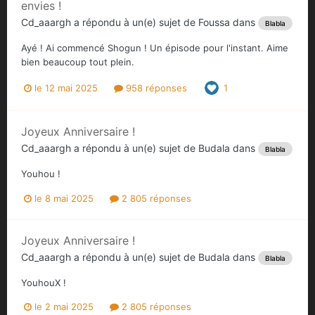
envies !
Cd_aaargh
a répondu à un(e) sujet de
Foussa
dans
Blabla
Ayé ! Ai commencé Shogun ! Un épisode pour l'instant. Aime
bien beaucoup tout plein.
le 12 mai 2025
958 réponses
1
Joyeux Anniversaire !
Cd_aaargh
a répondu à un(e) sujet de
Budala
dans
Blabla
Youhou !
le 8 mai 2025
2 805 réponses
Joyeux Anniversaire !
Cd_aaargh
a répondu à un(e) sujet de
Budala
dans
Blabla
YouhouX !
le 2 mai 2025
2 805 réponses