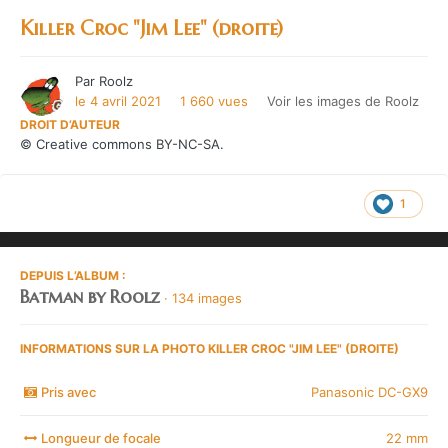
Killer Croc "Jim Lee" (droite)
Par
Roolz
le 4 avril 2021
1 660 vues
Voir les images de Roolz
DROIT D’AUTEUR
© Creative commons BY-NC-SA.
1
DEPUIS L’ALBUM :
Batman by Roolz
· 134 images
INFORMATIONS SUR LA PHOTO KILLER CROC "JIM LEE" (DROITE)
Pris avec
Panasonic DC-GX9
Longueur de focale
22 mm