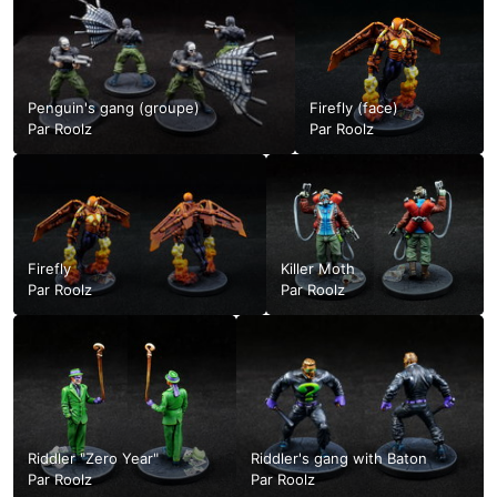
Penguin's gang (groupe)
Firefly (face)
Par
Roolz
Par
Roolz
Firefly
Killer Moth
Par
Roolz
Par
Roolz
Riddler "Zero Year"
Riddler's gang with Baton
Par
Roolz
Par
Roolz