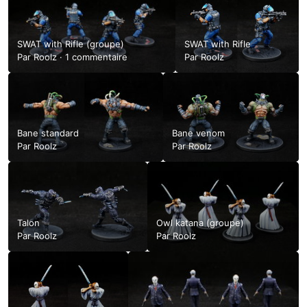
SWAT with Rifle (groupe)
SWAT with Rifle
Par
Roolz
·
1 commentaire
Par
Roolz
Bane standard
Bane venom
Par
Roolz
Par
Roolz
Talon
Owl katana (groupe)
Par
Roolz
Par
Roolz