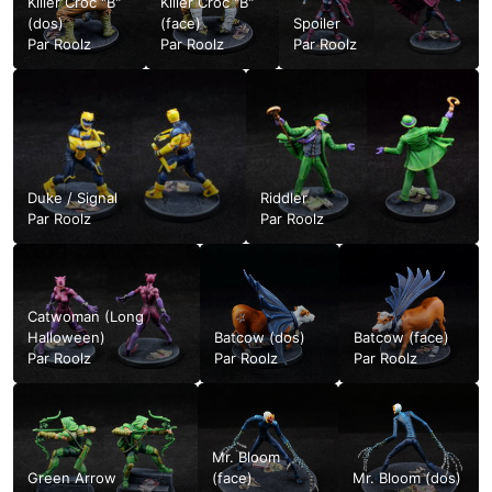
Killer Croc "B"
Killer Croc "B"
(dos)
(face)
Spoiler
Par
Roolz
Par
Roolz
Par
Roolz
Duke / Signal
Riddler
Par
Roolz
Par
Roolz
Catwoman (Long
Halloween)
Batcow (dos)
Batcow (face)
Par
Roolz
Par
Roolz
Par
Roolz
Mr. Bloom
Green Arrow
(face)
Mr. Bloom (dos)