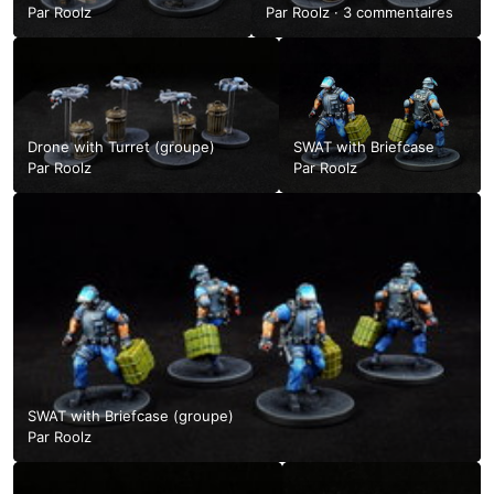
Par
Roolz
Par
Roolz
·
3 commentaires
Drone with Turret (groupe)
SWAT with Briefcase
Par
Roolz
Par
Roolz
SWAT with Briefcase (groupe)
Par
Roolz