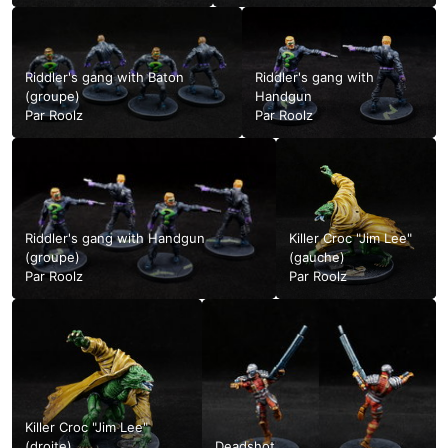
Riddler's gang with Baton
Riddler's gang with
(groupe)
Handgun
Par
Roolz
Par
Roolz
Riddler's gang with Handgun
Killer Croc "Jim Lee"
(groupe)
(gauche)
Par
Roolz
Par
Roolz
Killer Croc "Jim Lee"
(droite)
Deadshot