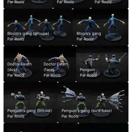
Par
Roolz
Par
Roolz
Par
Roolz
Bloom's gang (groupe)
Bloom's gang
Par
Roolz
Par
Roolz
Doctor Death
Doctor Death
(dos)
(face)
Penguin
Par
Roolz
Par
Roolz
Par
Roolz
Penguin's gang (bricolé)
Penguin's gang (eu'd base)
Par
Roolz
Par
Roolz