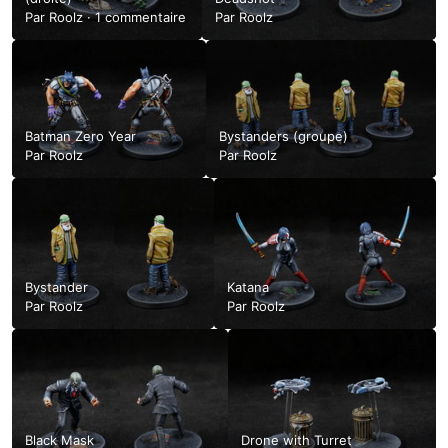
Par
Roolz
·
1 commentaire
Par
Roolz
Batman Zero Year
Bystanders (groupe)
Par
Roolz
Par
Roolz
Bystander
Katana
Par
Roolz
Par
Roolz
Black Mask
Drone with Turret