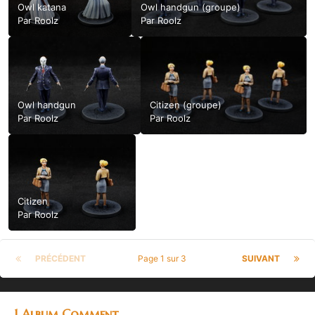
Owl katana
Owl handgun (groupe)
Par
Roolz
Par
Roolz
Owl handgun
Citizen (groupe)
Par
Roolz
Par
Roolz
Citizen
Par
Roolz
PRÉCÉDENT
Page 1 sur 3
SUIVANT
1 Album Comment