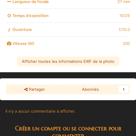
Longueur de focale
27 mm
Temps d’exposition
10/25
Ouverture
f/10.0
f
Vitesse ISO
200
Afficher toutes les informations EXIF de la photo
Partager
Abonnés
1
Il n’y a aucun commentaire à afficher.
Créer un compte ou se connecter pour
commenter