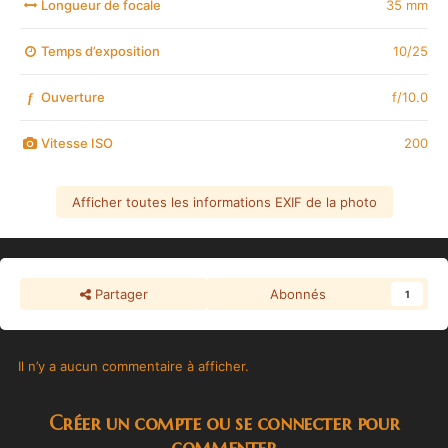
Longueur de focale
35 mm
Temps d’exposition
10/25
Ouverture
f/10.0
f
Vitesse ISO
200
Afficher toutes les informations EXIF de la photo
Partager
Abonnés
1
Il n’y a aucun commentaire à afficher.
Créer un compte ou se connecter pour
commenter