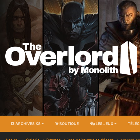
ARCHIVES KS
BOUTIQUE
LES JEUX
TÉLÉ
Accueil
Galerie
Batman
Vos peintures et décors
batman sai