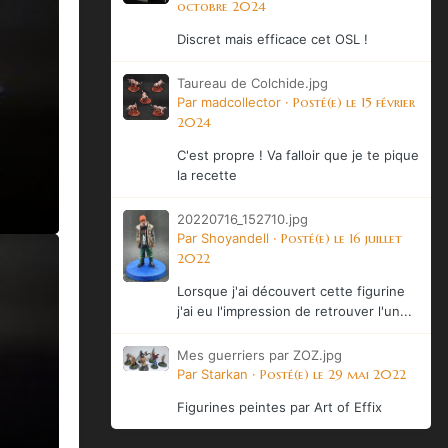
octobre 2024
Discret mais efficace cet OSL !
Taureau de Colchide.jpg
Par
madcollector
·
Posté(e)
le 15 février
2024
C'est propre ! Va falloir que je te pique
la recette
20220716_152710.jpg
Par
Shoyandell
·
Posté(e)
le 16 juillet
2022
Lorsque j'ai découvert cette figurine
j'ai eu l'impression de retrouver l'un...
Mes guerriers par ZOZ.jpg
Par
Starkan
·
Posté(e)
le 29 mai 2022
Figurines peintes par Art of Effix