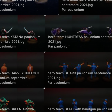
o team ORPHAN paulonium
hero team NIGTHWING pauloni
tembre 2021.jpg
septembre 2021.jpg
paulonium
Par
paulonium
o team KATANA paulonium
hero team HUNTRESS paulonium septe
tembre 2021.jpg
2021.jpg
paulonium
Par
paulonium
o team HARVEY BULLOCK
hero team GUARD paulonium septembre
lonium septembre
2021.jpg
.jpg
paulonium
Par
paulonium
o team GREEN ARROW
hero team GCPD with handgun pauloniu