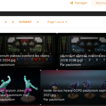
Partager
Abonn
3
4
SUIVANT
Page 1 sur 4
onium plateau overlord les vilains
paulonium plateau overlord les
3 2024.jpg
2023 2024.jpg
paulonium
Par
paulonium
ham asylum Joker
mode versus heavy GCPD paulonium sep
yface paulonium mai
2021.jpg
.jpg
paulonium
Par
paulonium