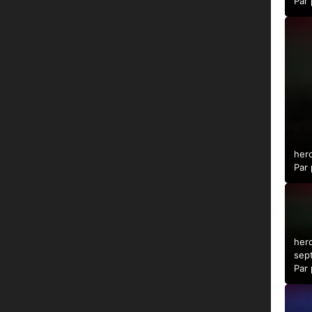
Par
her
Par
her
sep
Par