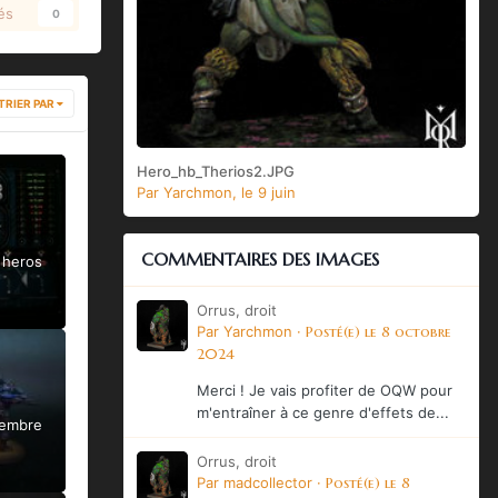
és
0
TRIER PAR
Hero_hb_Therios2.JPG
Par
Yarchmon
,
le 9 juin
COMMENTAIRES DES IMAGES
 heros
Orrus, droit
Par
Yarchmon
·
Posté(e)
le 8 octobre
2024
Merci ! Je vais profiter de OQW pour
m'entraîner à ce genre d'effets de...
tembre
Orrus, droit
Par
madcollector
·
Posté(e)
le 8