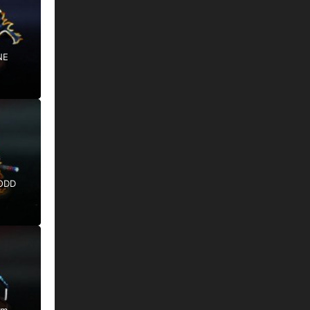
NE
ODD