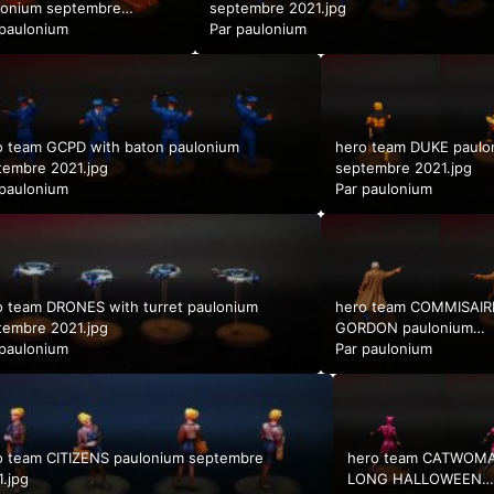
lonium septembre
septembre 2021.jpg
.jpg
paulonium
Par
paulonium
o team GCPD with baton paulonium
hero team DUKE paulo
tembre 2021.jpg
septembre 2021.jpg
paulonium
Par
paulonium
o team DRONES with turret paulonium
hero team COMMISAIR
tembre 2021.jpg
GORDON paulonium
paulonium
septembre 2021.jpg
Par
paulonium
o team CITIZENS paulonium septembre
hero team CATWOM
.jpg
LONG HALLOWEEN