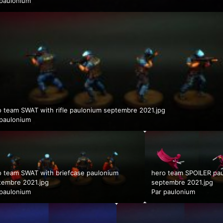
paulonium
o team SWAT with rifle paulonium septembre 2021.jpg
paulonium
o team SWAT with briefcase paulonium
hero team SPOILER pa
tembre 2021.jpg
septembre 2021.jpg
paulonium
Par
paulonium