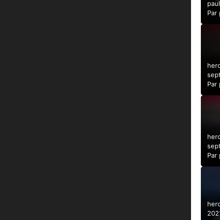
pau
2021
Par
her
sep
Par
her
sep
Par
her
2021