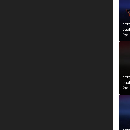
her
pau
Par
her
pau
Par