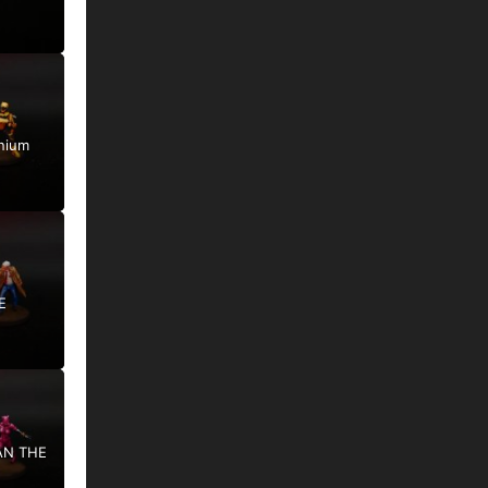
nium
E
AN THE