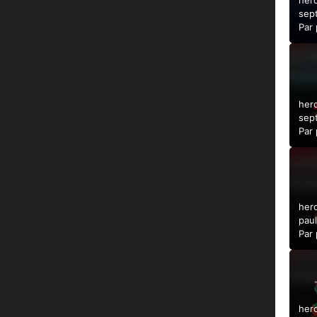
her
sep
Par
her
sep
Par
her
pau
2021
Par
her