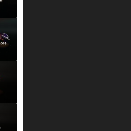
um
mbre
m