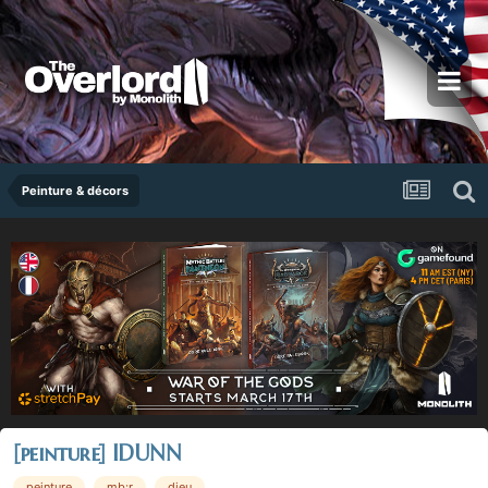
Peinture & décors
[peinture] IDUNN
peinture
mb:r
dieu