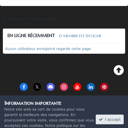
Aller sur la liste des sujets
EN LIGNE RÉCEMMENT
0 MEMBRE EST EN LIGNE
Aucun utilisateur enregistré regarde cette page.
Langue
Thème
Politique de confidentialité
Cookies
Information importante
Copyright Monolith Board Games & The overlord 2016 ©
Notre site web se sert de cookies pour vous
Powered by Invision Community
garantir la meilleure des navigations. En
I accept
poursuivant votre visite, vous confirmez que vous
acceptez ces cookies. Notre politique sur les