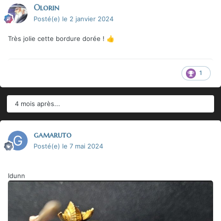
Olorin
Posté(e)
le 2 janvier 2024
Très jolie cette bordure dorée !
👍
1
4 mois après...
gamaruto
Posté(e)
le 7 mai 2024
Idunn