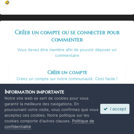
🤣
Créer un compte ou se connecter pour
commenter
Vous devez être membre afin de pouvoir déposer un
commentaire
Créer un compte
Créez un compte sur notre communauté. C’est facile !
Information importante
Créer un nouveau compte
Notre site web se sert de cookies pour vous
garantir la meilleure des navigations. En
I accept
poursuivant votre visite, vous confirmez que vous
Se connecter
acceptez ces cookies. Notre politique sur les
Vous avez déjà un compte ? Connectez-vous ici.
cookies comporte d'autres clauses.
Politique de
confidentialité
Connectez-vous maintenant