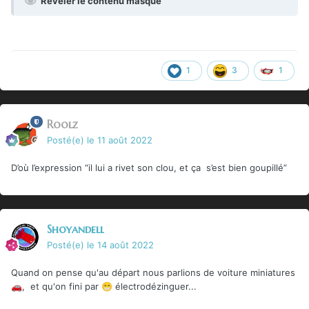
Révéler le contenu masqué
1
3
1
Roolz
Posté(e)
le 11 août 2022
D’où l’expression “il lui a rivet son clou, et ça s’est bien goupillé”
Shoyandell
Posté(e)
le 14 août 2022
Quand on pense qu'au départ nous parlions de voiture miniatures
, et qu'on fini par
électrodézinguer...
🚗
😁