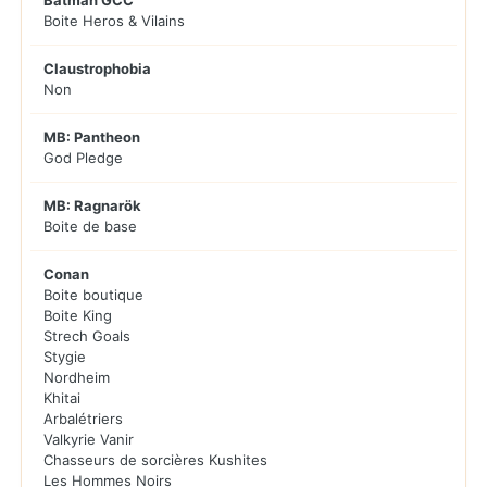
Batman GCC
Boite Heros & Vilains
Claustrophobia
Non
MB: Pantheon
God Pledge
MB: Ragnarök
Boite de base
Conan
Boite boutique
Boite King
Strech Goals
Stygie
Nordheim
Khitai
Arbalétriers
Valkyrie Vanir
Chasseurs de sorcières Kushites
Les Hommes Noirs