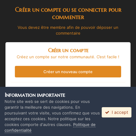
Créer un compte ou se connecter pour
commenter
Vous devez être membre afin de pouvoir déposer un
commentaire
Créer un compte
Créez un compte sur notre communauté. C’est facile !
Créer un nouveau compte
Se connecter
Information importante
Vous avez déjà un compte ? Connectez-vous ici.
Notre site web se sert de cookies pour vous
garantir la meilleure des navigations. En
I accept
Connectez-vous maintenant
poursuivant votre visite, vous confirmez que vous
acceptez ces cookies. Notre politique sur les
cookies comporte d'autres clauses.
Politique de
confidentialité