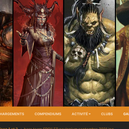
CHARGEMENTS
COMPENDIUMS
ACTIVITÉ
CLUBS
GA
ison 1 et 2
hero team SPOILER paulonium septembre 2021.jpg