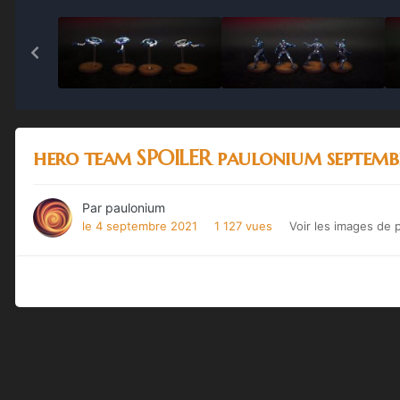
hero team SPOILER paulonium septembr
Par
paulonium
le 4 septembre 2021
1 127 vues
Voir les images de 