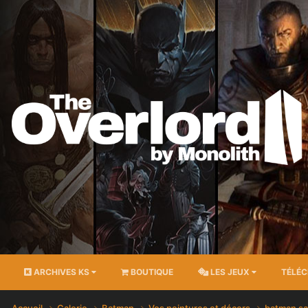
ARCHIVES KS
BOUTIQUE
LES JEUX
TÉLÉ
Accueil
Galerie
Batman
Vos peintures et décors
batman sa