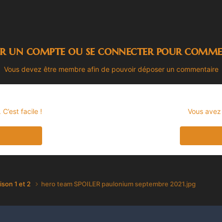
er un compte ou se connecter pour comme
Vous devez être membre afin de pouvoir déposer un commentaire
’est facile !
Vous avez
ison 1 et 2
hero team SPOILER paulonium septembre 2021.jpg