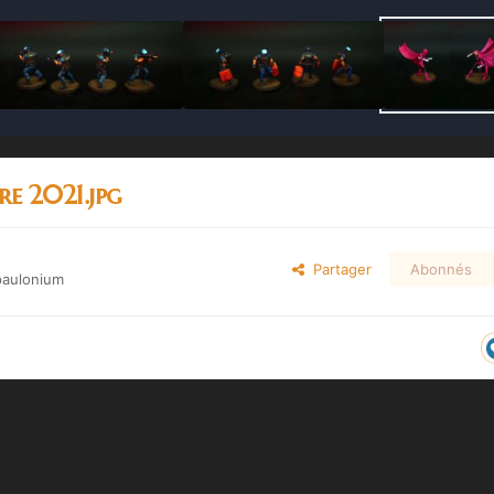
e 2021.jpg
Partager
Abonnés
paulonium