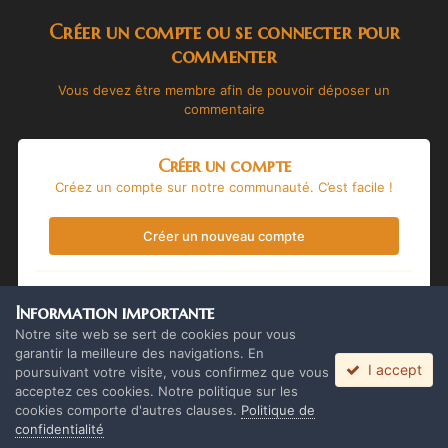
Créer un compte ou se connecter pour
commenter
Vous devez être membre afin de pouvoir déposer un
commentaire
Créer un compte
Créez un compte sur notre communauté. C’est facile !
Créer un nouveau compte
Se connecter
Information importante
Vous avez déjà un compte ? Connectez-vous ici.
Notre site web se sert de cookies pour vous
garantir la meilleure des navigations. En
I accept
Connectez-vous maintenant
poursuivant votre visite, vous confirmez que vous
acceptez ces cookies. Notre politique sur les
cookies comporte d'autres clauses.
Politique de
confidentialité