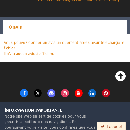
0 avis
Vous pouvez donner un avis uniquement après avoir téléchargé le
fichier.
Il n’y a aucun avis à afficher.
Langue
Thème
Politique de confidentialité
Cookies
Information importante
Copyright Monolith Board Games & The overlord 2016 ©
Notre site web se sert de cookies pour vous
Powered by Invision Community
garantir la meilleure des navigations. En
I accept
poursuivant votre visite, vous confirmez que vous