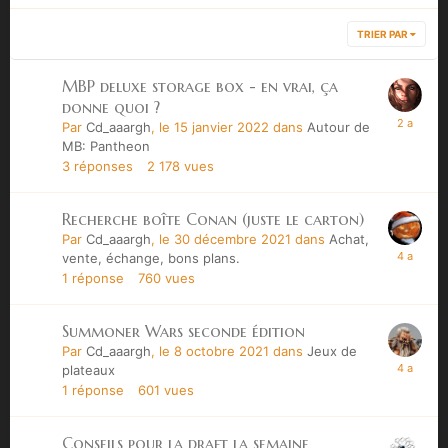
TRIER PAR
MBP deluxe storage box - en vrai, ça
donne quoi ?
Par
Cd_aaargh
,
le 15 janvier 2022
dans
Autour de
MB: Pantheon
3
réponses
2 178
vues
Recherche boîte Conan (juste le carton)
Par
Cd_aaargh
,
le 30 décembre 2021
dans
Achat,
vente, échange, bons plans.
1
réponse
760
vues
Summoner Wars seconde édition
Par
Cd_aaargh
,
le 8 octobre 2021
dans
Jeux de
plateaux
1
réponse
601
vues
Conseils pour la draft la semaine