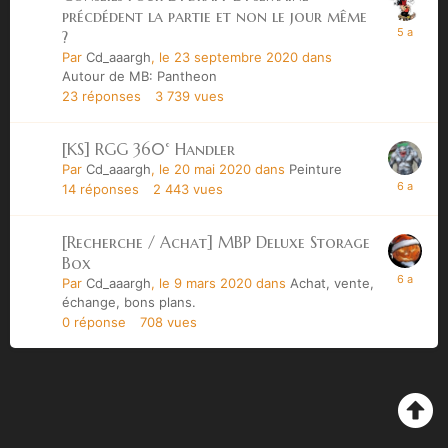
précdédent la partie et non le jour même
?
Par
Cd_aaargh
,
le 23 septembre 2020
dans
Autour de MB: Pantheon
23
réponses
3 739
vues
[KS] RGG 360° Handler
Par
Cd_aaargh
,
le 20 mai 2020
dans
Peinture
14
réponses
2 443
vues
[Recherche / Achat] MBP Deluxe Storage
Box
Par
Cd_aaargh
,
le 9 mars 2020
dans
Achat, vente,
échange, bons plans.
0
réponse
708
vues