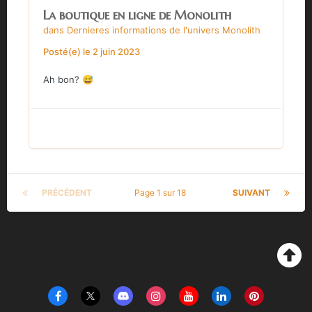
La boutique en ligne de Monolith
dans
Dernieres informations de l'univers Monolith
Posté(e)
le 2 juin 2023
Ah bon?
😅
PRÉCÉDENT
Page 1 sur 18
SUIVANT