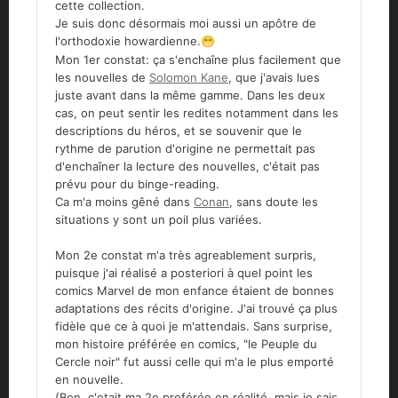
cette collection.
Je suis donc désormais moi aussi un apôtre de
l'orthodoxie howardienne.
😁
Mon 1er constat: ça s'enchaîne plus facilement que
les nouvelles de
Solomon Kane
, que j'avais lues
juste avant dans la même gamme. Dans les deux
cas, on peut sentir les redites notamment dans les
descriptions du héros, et se souvenir que le
rythme de parution d'origine ne permettait pas
d'enchaîner la lecture des nouvelles, c'était pas
prévu pour du binge-reading.
Ca m'a moins gêné dans
Conan
, sans doute les
situations y sont un poil plus variées.
Mon 2e constat m'a très agreablement surpris,
puisque j'ai réalisé a posteriori à quel point les
comics Marvel de mon enfance étaient de bonnes
adaptations des récits d'origine. J'ai trouvé ça plus
fidèle que ce à quoi je m'attendais. Sans surprise,
mon histoire préférée en comics, "le Peuple du
Cercle noir" fut aussi celle qui m'a le plus emporté
en nouvelle.
(Bon, c'etait ma 2e preférée en réalité, mais je sais