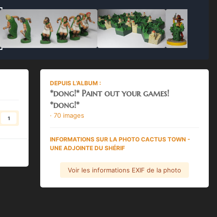
DEPUIS L’ALBUM :
*dong!* Paint out your games!
*dong!*
· 70 images
1
INFORMATIONS SUR LA PHOTO CACTUS TOWN -
UNE ADJOINTE DU SHÉRIF
Voir les informations EXIF de la photo