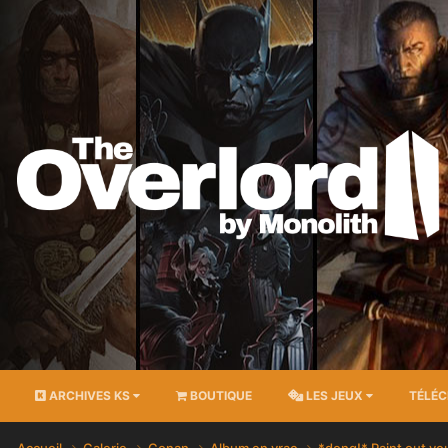
ARCHIVES KS
BOUTIQUE
LES JEUX
TÉLÉ
Accueil
Galerie
Conan
Album en vrac
*dong!* Paint out y