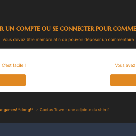
er un compte ou se connecter pour comme
Vous devez être membre afin de pouvoir déposer un commentaire
’est facile !
Vous avez
our games! *dong!*
Cactus Town - une adjointe du shérif