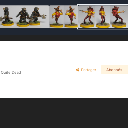
Partager
Abonnés
t Quite Dead