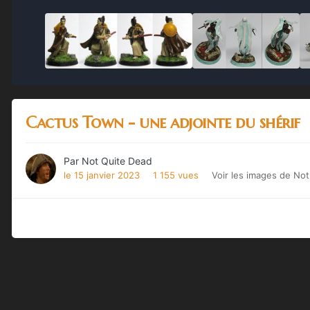
Cactus Town - une adjointe du shérif
Par
Not Quite Dead
le 15 janvier 2023
1 155 vues
Voir les images de No