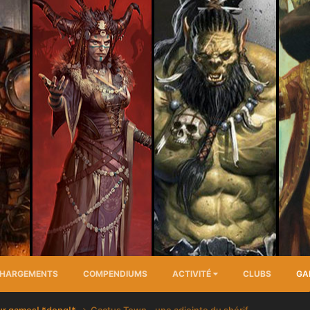
CHARGEMENTS
COMPENDIUMS
ACTIVITÉ
CLUBS
GA
our games! *dong!*
Cactus Town - une adjointe du shérif