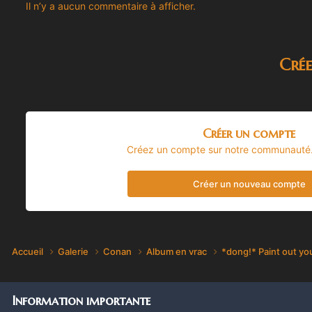
Il n’y a aucun commentaire à afficher.
Cré
Créer un compte
Créez un compte sur notre communauté. C
Créer un nouveau compte
Accueil
Galerie
Conan
Album en vrac
*dong!* Paint out y
Information importante