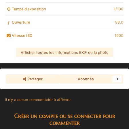
Temps d’exposition
1/100
Ouverture
f/8.0
f
Vitesse ISO
1000
Afficher toutes les informations EXIF de la photo
Partager
Abonnés
1
Il n’y a aucun commentaire à afficher.
Créer un compte ou se connecter pour
commenter