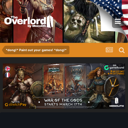
*dong!* Paint out your games! *dong!*