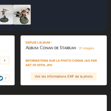
DEPUIS L’ALBUM :
Album Conan de Starkan
· 31 images
INFORMATIONS SUR LA PHOTO CONAN JAG PAR
1
ART OF EFFIX.JPG
Voir les informations EXIF de la photo
2