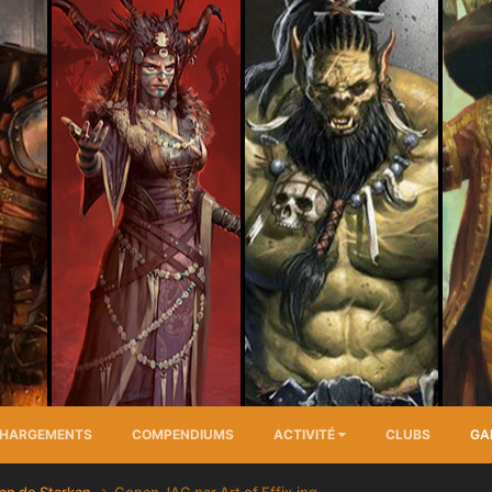
CHARGEMENTS
COMPENDIUMS
ACTIVITÉ
CLUBS
GA
an de Starkan
Conan JAG par Art of Effix.jpg