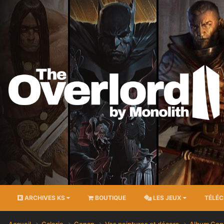
ARCHIVES KS
BOUTIQUE
LES JEUX
TÉLÉ
Accueil
Galerie
Conan
Vos peintures et décors
Album Con