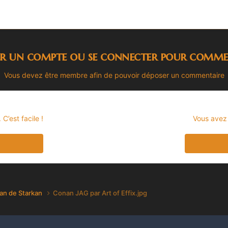
er un compte ou se connecter pour comme
Vous devez être membre afin de pouvoir déposer un commentaire
’est facile !
Vous avez
an de Starkan
Conan JAG par Art of Effix.jpg