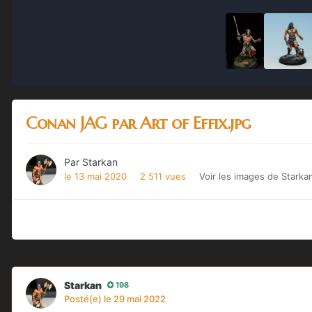
Conan JAG par Art of Effix.jpg
Par
Starkan
le 13 mai 2020
2 511 vues
Voir les images de Starka
Starkan
198
Posté(e)
le 29 mai 2022