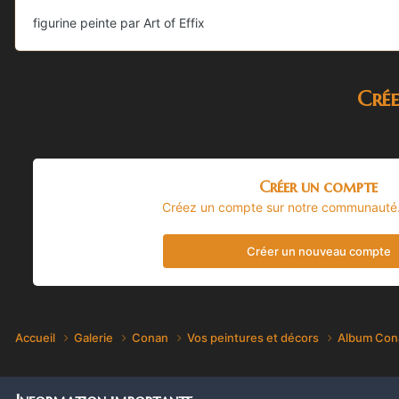
figurine peinte par Art of Effix
Cré
Créer un compte
Créez un compte sur notre communauté. C
Créer un nouveau compte
Accueil
Galerie
Conan
Vos peintures et décors
Album Con