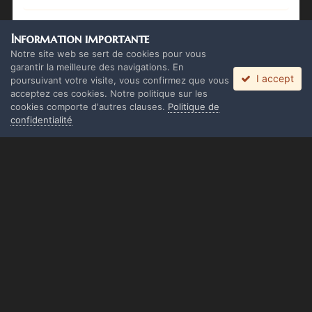
Se connecter
Information importante
Vous avez déjà un compte ? Connectez-vous ici.
Notre site web se sert de cookies pour vous
garantir la meilleure des navigations. En
I accept
Connectez-vous maintenant
poursuivant votre visite, vous confirmez que vous
acceptez ces cookies. Notre politique sur les
cookies comporte d'autres clauses.
Politique de
confidentialité
Langue
Thème
Politique de confidentialité
Cookies
Copyright Monolith Board Games & The overlord 2016 ©
Powered by Invision Community