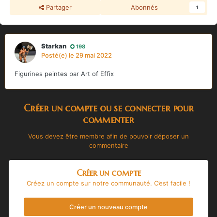
Partager
Abonnés
1
Starkan
198
Posté(e)
le 29 mai 2022
Figurines peintes par Art of Effix
Créer un compte ou se connecter pour
commenter
Vous devez être membre afin de pouvoir déposer un
commentaire
Créer un compte
Créez un compte sur notre communauté. C’est facile !
Créer un nouveau compte