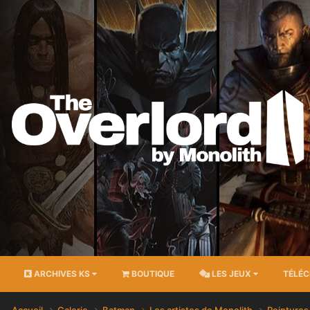
ARCHIVES KS
BOUTIQUE
LES JEUX
TÉLÉ
Accueil
Galerie
Batman
Les artistes de Monolith
Peintures