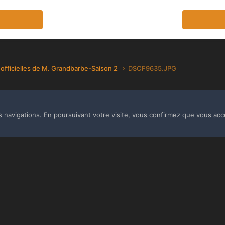
 officielles de M. Grandbarbe-Saison 2
DSCF9635.JPG
s navigations. En poursuivant votre visite, vous confirmez que vous acc
Langue
Thème
Politique de confidentialité
Cookies
Copyright Monolith Board Games & The overlord 2016 ©
Powered by Invision Community