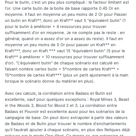
Pour le butin, c'est un peu plus compliqué : le facteur limitant est
l'or. Une carte butin de la boite de base rapporte 0.45 Or en
moyenne. Il faut en moyenne un peu moins de 2 Or pour Passer
un butin en Kraft**, donc un Kraft** vaut 5 "équivalent butin" (1
pour le butin à améliorer + 4 ressources pour trouver
suffisamment d'or en moyenne. Je ne compte pas le reste : en
général, quand on a assez d'or on a assez du reste). Il faut en
moyenne un peu moins de 5 Or pour passer un Kraft** en
Kraft***, donc un Kraft *** vaut 15 "équivalent butin" (5 pour le
Kraft** à améliorer + 10 ressources pour trouver suffisamment
d'or). "L'équivalent butin" de chaque scénario est calculé en
faisant nombre cartes butin + 5*nombre de cartes Kraft** +
15*nombre de cartes Kraft*** (plus un petit ajustement à la main
lorsque le scénario donne du matériel en plus).
Avec ces calculs, la corrélation entre Badass et Butin est
excellente, sauf pour quelques exceptions : Royal Mines 3, Beast
in the Woods 3, Blood for Blood 2 et 3. La corrélation entre
Badass et Pouvoir est excellente aussi pour les scénarios de la
campagne de base. On peut donc extrapoler à partir des valeurs
de Badass et de Butin pour trouver le nombre d'enchantements
qu'il faudrait ajouter à chaque scénario, en plus des Reliques déjà
prévues par le mode One-Shot. Ca donne ça, par extension et