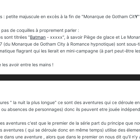
es : petite majuscule en excès à la fin de "Monarque de Gotham Cit
Y
"
it pas de coquilles à proprement parler
:
s sont titrées "
Batman
- xxxxx", à savoir Piège de glace et Le Monarq
-7 (du Monarque de Gotham City à Romance hypnotique) sont sous-titrée
hématique flagrant qui les lierait en mini-campagne (à part peut-être 
 les avoir entre les mains !
ures " la nuit la plus longue" ce sont des aventures qui ce déroule 
s ou absences de personnages) donc ils peuvent etre jouée indépe
es aventures c'est que le premier de la série part du principe que
tres aventures ( qui se déroule donc en même temps) utilise des élem
re dans une aventure , alors que dans le premier on nous dit qu'il n'y