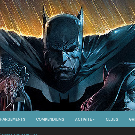
CHARGEMENTS
COMPENDIUMS
ACTIVITÉ
CLUBS
GA
Chasse aux coquilles