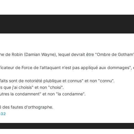
iche de Robin (Damian Wayne), lequel devrait être "Ombre de Gotham"
ficateur de Force de l'attaquant n'est pas appliqué aux dommages", e
faits sont de notoriété plublique et connus" et non "connu".
 que j'ai choisis" et non "choisi".
utres la condamnent" et non "la condamne".
té des fautes d'orthographe.
e32