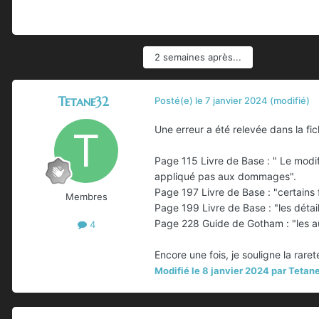
2 semaines après...
Tetane32
Posté(e)
le 7 janvier 2024
(modifié)
Une erreur a été relevée dans la f
Page 115 Livre de Base : " Le modi
appliqué pas aux dommages".
Page 197 Livre de Base : "certains 
Membres
Page 199 Livre de Base : "les détails
Page 228 Guide de Gotham : "les a
4
Encore une fois, je souligne la rare
Modifié
le 8 janvier 2024
par Tetan