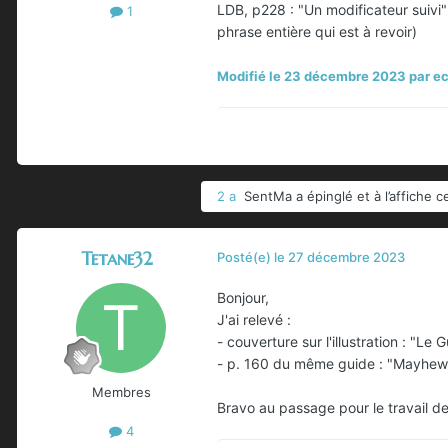
LDB, p228 : "Un modificateur suivi"
1
phrase entière qui est à revoir)
Modifié
le 23 décembre 2023
par ec
2 a
SentMa
a épinglé et à l’affiche c
Tetane32
Posté(e)
le 27 décembre 2023
Bonjour,
J'ai relevé
:
- couverture sur l'illustration
: "Le G
- p. 160 du même guide : "Mayhew t
Membres
Bravo au passage pour le travail de
4