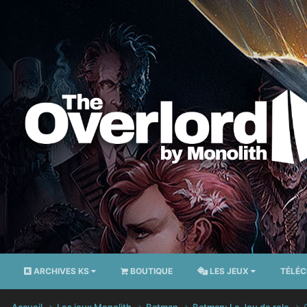
ARCHIVES KS
BOUTIQUE
LES JEUX
TÉLÉ
Accueil
Les jeux Monolith
Batman
Batman: Le Jeu de role