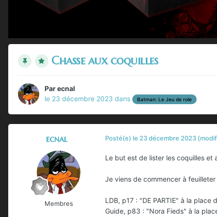
Chasse aux coquilles
Par
ecnal
le 23 décembre 2023
dans
Batman: Le Jeu de role
ecnal
Posté(e)
le 23 décembre 2023
(modif
Le but est de lister les coquilles et
Je viens de commencer à feuilleter
LDB, p17 : "DE PARTIE" à la place
Membres
Guide, p83 : "Nora Fieds" à la plac