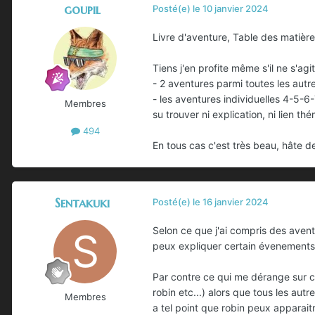
goupil
Posté(e)
le 10 janvier 2024
Livre d'aventure, Table des matièr
Tiens j'en profite même s'il ne s'ag
- 2 aventures parmi toutes les autre
- les aventures individuelles 4-5-6
Membres
su trouver ni explication, ni lien t
494
En tous cas c'est très beau, hâte de
Sentakuki
Posté(e)
le 16 janvier 2024
Selon ce que j'ai compris des avent
peux expliquer certain évenement
Par contre ce qui me dérange sur c
robin etc...) alors que tous les au
Membres
a tel point que robin peux apparait