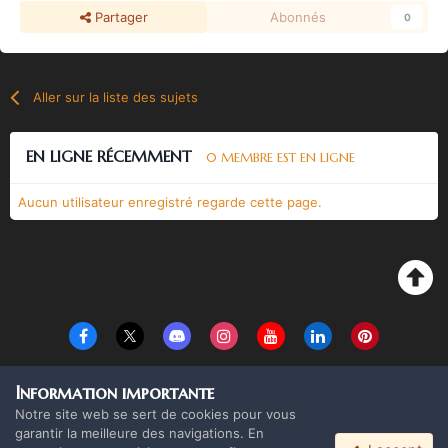
Partager
Abonnés
0
Aller sur la liste des sujets
EN LIGNE RÉCEMMENT
0 MEMBRE EST EN LIGNE
Aucun utilisateur enregistré regarde cette page.
Langue
Thème
Politique de confidentialité
Cookies
Information importante
Copyright Monolith Board Games & The overlord 2016 ©
Notre site web se sert de cookies pour vous
Powered by Invision Community
garantir la meilleure des navigations. En