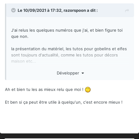
Le 10/09/2021 à 17:32,
razorspoon
a dit :
J'ai relus les quelques numéros que j'ai, et bien figure toi
que non.
la présentation du matériel, les tutos pour gobelins et elfes
sont toujours d'actualité, comme les tutos pour décors
maison etc...
Développer
En fait youtube, ça n'a fait que rendre l'explication
dynamique.
Ah et bien tu les as mieux relu que moi !
edit:
il me semble que
certains numéros contiennent des
patrons de bannières (Rohan, Mordor, Harad...), un fan de
Et ben si ça peut être utile à quelqu'un, c'est encore mieux !
LOTR et de figurine y trouvera son compte.