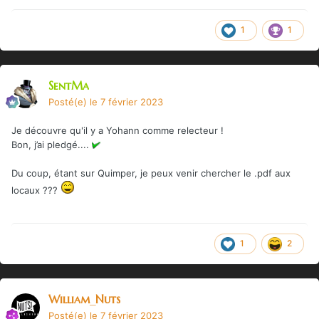
1
1
SentMa
Posté(e)
le 7 février 2023
Je découvre qu'il y a Yohann comme relecteur !
Bon, j’ai pledgé....
Du coup, étant sur Quimper, je peux venir chercher le .pdf aux
locaux ???
1
2
William_Nuts
Posté(e)
le 7 février 2023