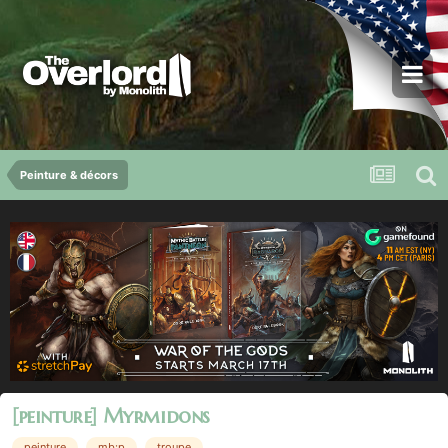
Peinture & décors
[peinture] Myrmidons
peinture
mb:p
troupe