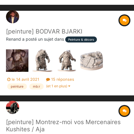
[peinture] BODVAR BJARKI
Renand
a posté un sujet dans
Peinture & décors
le 14 avril 2021
15 réponses
(et 1 en plus)
peinture
mb:r
[peinture] Montrez-moi vos Mercenaires
Kushites / Aja