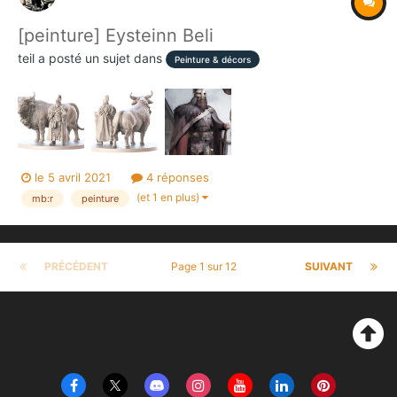
[peinture] Eysteinn Beli
teil
a posté un sujet dans
Peinture & décors
le 5 avril 2021
4 réponses
(et 1 en plus)
mb:r
peinture
PRÉCÉDENT
Page 1 sur 12
SUIVANT