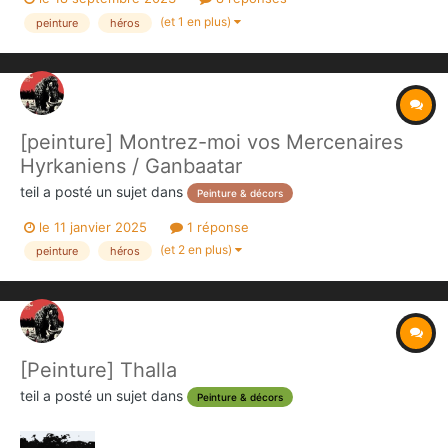
(et 1 en plus)
peinture
héros
[peinture] Montrez-moi vos Mercenaires
Hyrkaniens / Ganbaatar
teil
a posté un sujet dans
Peinture & décors
le 11 janvier 2025
1 réponse
(et 2 en plus)
peinture
héros
[Peinture] Thalla
teil
a posté un sujet dans
Peinture & décors