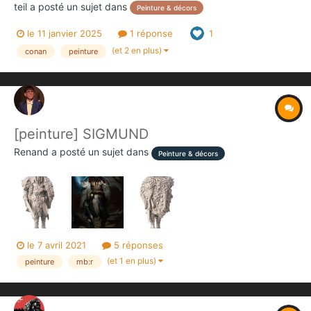
teil
a posté un sujet dans
Peinture & décors
le 11 janvier 2025
1 réponse
1
(et 2 en plus)
conan
peinture
[peinture] SIGMUND
Renand
a posté un sujet dans
Peinture & décors
le 7 avril 2021
5 réponses
(et 1 en plus)
peinture
mb:r