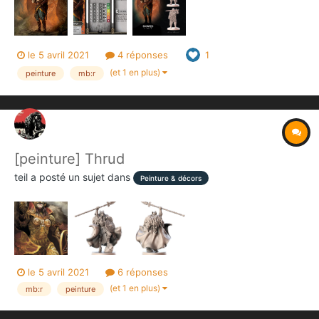
le 5 avril 2021
4 réponses
1
(et 1 en plus)
peinture
mb:r
[peinture] Thrud
teil
a posté un sujet dans
Peinture & décors
le 5 avril 2021
6 réponses
(et 1 en plus)
mb:r
peinture