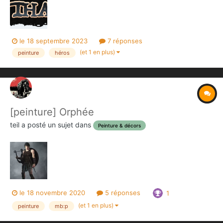
le 18 septembre 2023
7 réponses
(et 1 en plus)
peinture
héros
[peinture] Orphée
teil
a posté un sujet dans
Peinture & décors
le 18 novembre 2020
5 réponses
1
(et 1 en plus)
peinture
mb:p