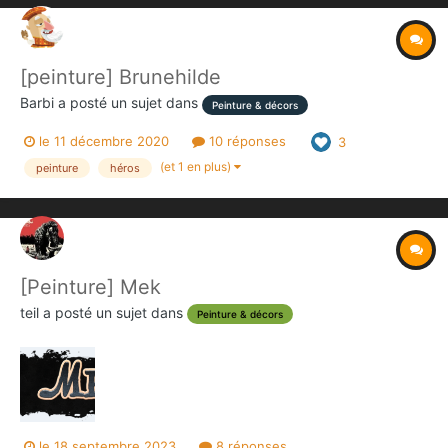
[peinture] Brunehilde
Barbi
a posté un sujet dans
Peinture & décors
le 11 décembre 2020
10 réponses
3
(et 1 en plus)
peinture
héros
[Peinture] Mek
teil
a posté un sujet dans
Peinture & décors
le 18 septembre 2023
8 réponses