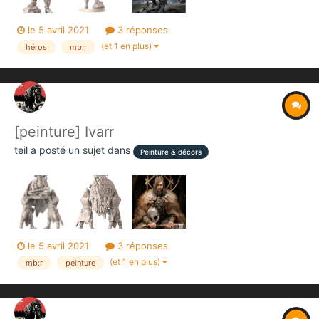
le 5 avril 2021
3 réponses
(et 1 en plus)
héros
mb:r
[peinture] Ivarr
teil
a posté un sujet dans
Peinture & décors
le 5 avril 2021
3 réponses
(et 1 en plus)
mb:r
peinture