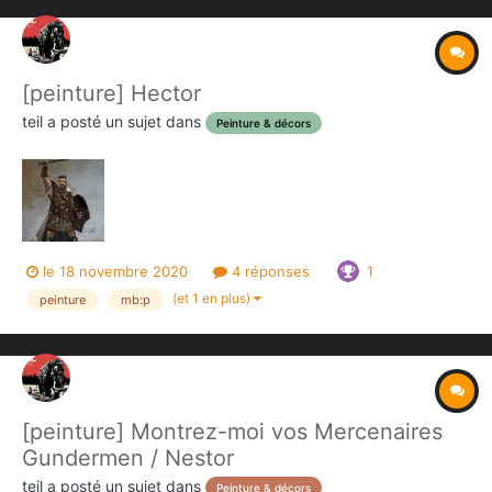
[peinture] Hector
teil
a posté un sujet dans
Peinture & décors
le 18 novembre 2020
4 réponses
1
(et 1 en plus)
peinture
mb:p
[peinture] Montrez-moi vos Mercenaires
Gundermen / Nestor
teil
a posté un sujet dans
Peinture & décors