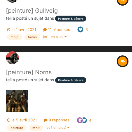
[peinture] Gullveig
teil
a posté un sujet dans
Peinture & décors
le 1 avril 2021
11 réponses
3
(et 1 en plus)
mb:p
héros
[peinture] Norns
teil
a posté un sujet dans
Peinture & décors
le 5 avril 2021
9 réponses
4
(et 1 en plus)
peinture
mb:r