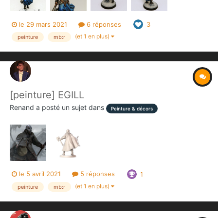
le 29 mars 2021
6 réponses
3
(et 1 en plus)
peinture
mb:r
[peinture] EGILL
Renand
a posté un sujet dans
Peinture & décors
le 5 avril 2021
5 réponses
1
(et 1 en plus)
peinture
mb:r