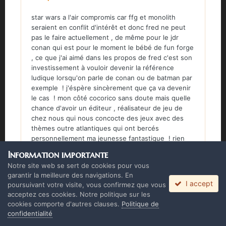
star wars a l'air compromis car ffg et monolith
seraient en conflit d'intérêt et donc fred ne peut
pas le faire actuellement , de même pour le jdr
conan qui est pour le moment le bébé de fun forge
, ce que j'ai aimé dans les propos de fred c'est son
investissement à vouloir devenir la référence
ludique lorsqu'on parle de conan ou de batman par
exemple ! j'éspère sincèrement que ça va devenir
le cas ! mon côté cocorico sans doute mais quelle
chance d'avoir un éditeur , réalisateur de jeu de
chez nous qui nous concocte des jeux avec des
thèmes outre atlantiques qui ont bercés
personnellement ma jeunesse fantastique ! rien
que pour ça , je crierai haut et fort contre les
Information importante
détracteurs de monolith ! voila ça c'est dit na !
Notre site web se sert de cookies pour vous
garantir la meilleure des navigations. En
I accept
poursuivant votre visite, vous confirmez que vous
2
acceptez ces cookies. Notre politique sur les
cookies comporte d'autres clauses.
Politique de
confidentialité