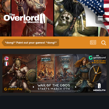
*dong!* Paint out your games! *dong!*