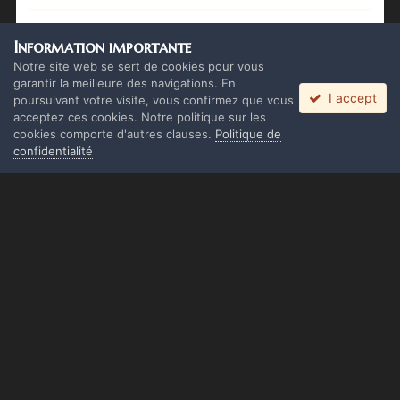
Se connecter
Information importante
Vous avez déjà un compte ? Connectez-vous ici.
Notre site web se sert de cookies pour vous
garantir la meilleure des navigations. En
I accept
Connectez-vous maintenant
poursuivant votre visite, vous confirmez que vous
acceptez ces cookies. Notre politique sur les
cookies comporte d'autres clauses.
Politique de
confidentialité
Langue
Thème
Politique de confidentialité
Cookies
Copyright Monolith Board Games & The overlord 2016 ©
Powered by Invision Community