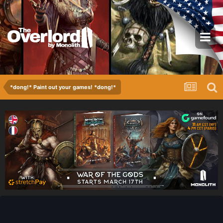
*dong!* Paint out your games! *dong!*