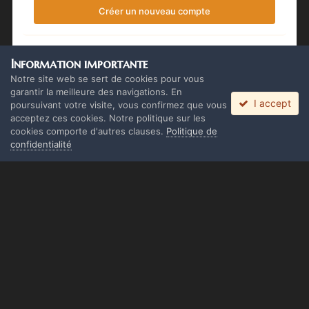
Créer un nouveau compte
Se connecter
Information importante
Vous avez déjà un compte ? Connectez-vous ici.
Notre site web se sert de cookies pour vous
garantir la meilleure des navigations. En
I accept
Connectez-vous maintenant
poursuivant votre visite, vous confirmez que vous
acceptez ces cookies. Notre politique sur les
cookies comporte d'autres clauses.
Politique de
confidentialité
Langue
Thème
Politique de confidentialité
Cookies
Copyright Monolith Board Games & The overlord 2016 ©
Powered by Invision Community