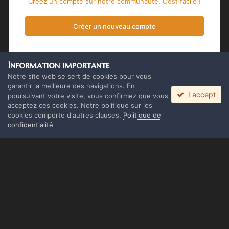
Créez un compte sur notre communauté. C’est facile !
Créer un nouveau compte
Se connecter
Information importante
Vous avez déjà un compte ? Connectez-vous ici.
Notre site web se sert de cookies pour vous
garantir la meilleure des navigations. En
I accept
Connectez-vous maintenant
poursuivant votre visite, vous confirmez que vous
acceptez ces cookies. Notre politique sur les
cookies comporte d'autres clauses.
Politique de
confidentialité
Langue
Thème
Politique de confidentialité
Cookies
Copyright Monolith Board Games & The overlord 2016 ©
Powered by Invision Community