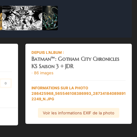
DEPUIS L’ALBUM :
Batman™: Gotham City Chronicles
KS Saison 3 + JDR
· 86 images
0
INFORMATIONS SUR LA PHOTO
286425968_565546108386993_28734184089891
2249_N.JPG
Voir les informations EXIF de la photo