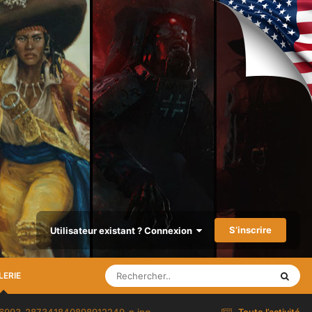
S’inscrire
Utilisateur existant ? Connexion
LERIE
6993_287341840898912249_n.jpg
Toute l’activité