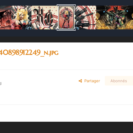
40898912249_n.jpg
Partager
Abonnés
d