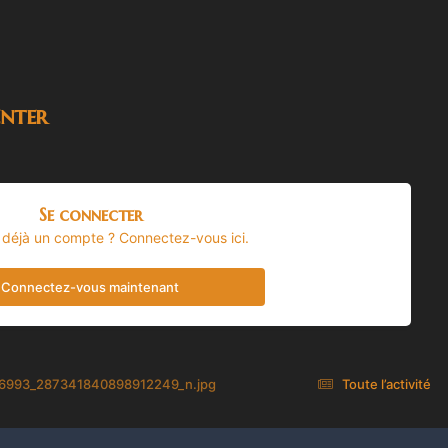
nter
Se connecter
 déjà un compte ? Connectez-vous ici.
Connectez-vous maintenant
6993_287341840898912249_n.jpg
Toute l’activité