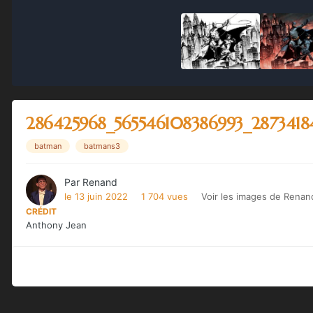
286425968_565546108386993_2873418
batman
batmans3
Par
Renand
le 13 juin 2022
1 704 vues
Voir les images de Renan
CRÉDIT
Anthony Jean