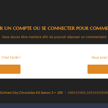
er un compte ou se connecter pour comme
Vous devez être membre afin de pouvoir déposer un commentaire
’est facile !
Vous avez
Gotham City Chronicles KS Saison 3 + JDR
286425968_56554610838