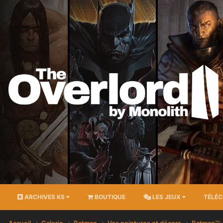
ARCHIVES KS
BOUTIQUE
LES JEUX
TÉLÉ
Accueil
Galerie
Batman
Vos peintures et décors
Batman™: 