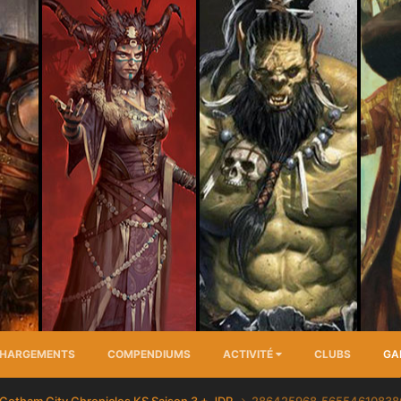
CHARGEMENTS
COMPENDIUMS
ACTIVITÉ
CLUBS
GA
Gotham City Chronicles KS Saison 3 + JDR
286425968_56554610838