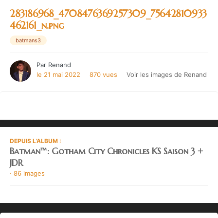
283186968_4708476369257309_75642810933
462161_n.png
batmans3
Par
Renand
le 21 mai 2022
870 vues
Voir les images de Renand
DEPUIS L’ALBUM :
Batman™: Gotham City Chronicles KS Saison 3 +
JDR
· 86 images