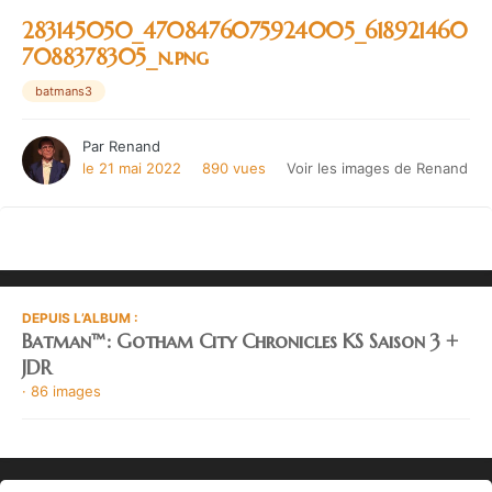
283145050_4708476075924005_618921460
7088378305_n.png
batmans3
Par
Renand
le 21 mai 2022
890 vues
Voir les images de Renand
DEPUIS L’ALBUM :
Batman™: Gotham City Chronicles KS Saison 3 +
JDR
· 86 images